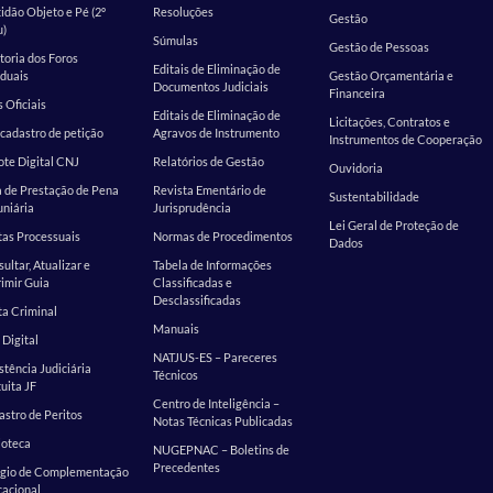
idão Objeto e Pé (2º
Resoluções
Gestão
u)
Súmulas
Gestão de Pessoas
toria dos Foros
Editais de Eliminação de
duais
Gestão Orçamentária e
Documentos Judiciais
Financeira
s Oficiais
Editais de Eliminação de
Licitações, Contratos e
cadastro de petição
Agravos de Instrumento
Instrumentos de Cooperação
te Digital CNJ
Relatórios de Gestão
Ouvidoria
 de Prestação de Pena
Revista Ementário de
Sustentabilidade
niária
Jurisprudência
Lei Geral de Proteção de
as Processuais
Normas de Procedimentos
Dados
ultar, Atualizar e
Tabela de Informações
imir Guia
Classificadas e
Desclassificadas
a Criminal
Manuais
 Digital
NATJUS-ES – Pareceres
stência Judiciária
Técnicos
uita JF
Centro de Inteligência –
stro de Peritos
Notas Técnicas Publicadas
ioteca
NUGEPNAC – Boletins de
Precedentes
ágio de Complementação
cacional