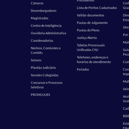
Precedentes
Câmaras
Cert
Lista de Peritos Cadastrados
Gra
Desembargadores
Validar documentos
Dire
Magistrados
Esta
Pautas de Julgamento
Centro de Inteligência
Site
Pautas do Pleno
Ouvidoria Administrativa
Pré-
Justiça Aberta
Coordenadorias
Malo
Tabelas Processuais
Núcleos, Comissões e
Unificadas CNJ
Guia
Comitês
Pecu
Telefones, endereços e
Setores
horários de atendimento
Cust
Plantão Judiciário
Feriados
Cons
Impr
Sessões Colegiadas
Mult
Concursos e Processos
Seletivos
Selo
PROMOJUES
Assi
Grat
Cada
Bibl
Est
Edu