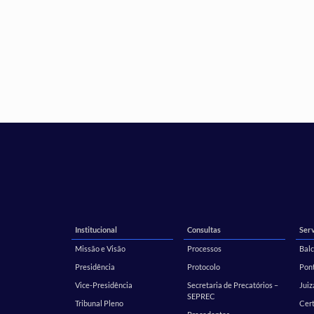
Institucional
Consultas
Serv
Missão e Visão
Processos
Balc
Presidência
Protocolo
Pont
Vice-Presidência
Secretaria de Precatórios –
Juiz
SEPREC
Tribunal Pleno
Cer