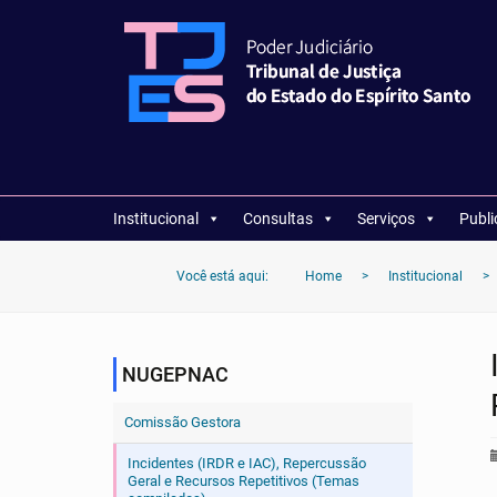
Institucional
Consultas
Serviços
Publ
Você está aqui:
Home
>
Institucional
>
NUGEPNAC
Comissão Gestora
Incidentes (IRDR e IAC), Repercussão
Geral e Recursos Repetitivos (Temas