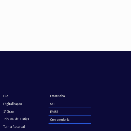
PJe
Estatística
Digitalização
SEI
1º Grau
EMES
Tribunal de Justiça
Corregedoria
Turma Recursal