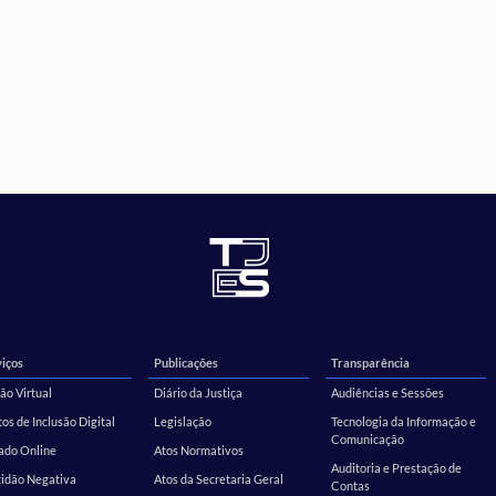
iços
Publicações
Transparência
ão Virtual
Diário da Justiça
Audiências e Sessões
os de Inclusão Digital
Legislação
Tecnologia da Informação e
Comunicação
ado Online
Atos Normativos
Auditoria e Prestação de
tidão Negativa
Atos da Secretaria Geral
Contas