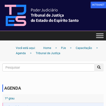
INTRANET
Você está aqui:
Home
>
PJe
>
Capacitação
>
Agenda
>
Tribunal de Justiça
AGENDA
1º grau