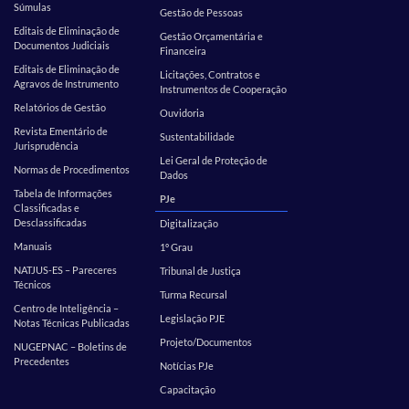
Súmulas
Gestão de Pessoas
Editais de Eliminação de
Gestão Orçamentária e
Documentos Judiciais
Financeira
Editais de Eliminação de
Licitações, Contratos e
Agravos de Instrumento
Instrumentos de Cooperação
Relatórios de Gestão
Ouvidoria
Revista Ementário de
Sustentabilidade
Jurisprudência
Lei Geral de Proteção de
Normas de Procedimentos
Dados
Tabela de Informações
PJe
Classificadas e
Desclassificadas
Digitalização
Manuais
1º Grau
NATJUS-ES – Pareceres
Tribunal de Justiça
Técnicos
Turma Recursal
Centro de Inteligência –
Legislação PJE
Notas Técnicas Publicadas
Projeto/Documentos
NUGEPNAC – Boletins de
Precedentes
Notícias PJe
Capacitação