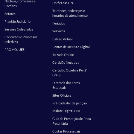
Núcleos, Comissões e
Unificadas CNJ
Comitês
Telefones, endereços e
Setores
horários de atendimento
Plantão Judiciário
Feriados
Sessões Colegiadas
Serviços
Concursos e Processos
Balcão Virtual
Seletivos
Pontos de Inclusão Digital
PROMOJUES
Juizado Online
Certidão Negativa
Certidão Objeto e Pé (2º
Grau)
Diretoria dos Foros
Estaduais
Sites Oficiais
Pré-cadastro de petição
Malote Digital CNJ
Guia de Prestação de Pena
Pecuniária
Custas Processuais