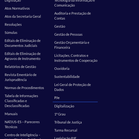
Legislação
Tecnologia da Informação e
Comunicação
Atos Normativos
Auditoria e Prestação de
Atos da Secretaria Geral
Contas
Resoluções
Gestão
Súmulas
Gestão de Pessoas
Editais de Eliminação de
Gestão Orçamentária e
Documentos Judiciais
Financeira
Editais de Eliminação de
Licitações, Contratos e
Agravos de Instrumento
Instrumentos de Cooperação
Relatórios de Gestão
Ouvidoria
Revista Ementário de
Sustentabilidade
Jurisprudência
Lei Geral de Proteção de
Normas de Procedimentos
Dados
Tabela de Informações
PJe
Classificadas e
Desclassificadas
Digitalização
Manuais
1º Grau
NATJUS-ES – Pareceres
Tribunal de Justiça
Técnicos
Turma Recursal
Centro de Inteligência –
Legislação PJE