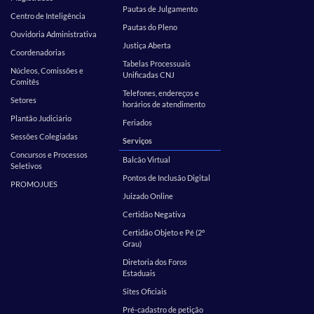
Pautas de Julgamento
Centro de Inteligência
Pautas do Pleno
Ouvidoria Administrativa
Justiça Aberta
Coordenadorias
Tabelas Processuais
Núcleos, Comissões e
Unificadas CNJ
Comitês
Telefones, endereços e
Setores
horários de atendimento
Plantão Judiciário
Feriados
Sessões Colegiadas
Serviços
Concursos e Processos
Balcão Virtual
Seletivos
Pontos de Inclusão Digital
PROMOJUES
Juizado Online
Certidão Negativa
Certidão Objeto e Pé (2º
Grau)
Diretoria dos Foros
Estaduais
Sites Oficiais
Pré-cadastro de petição