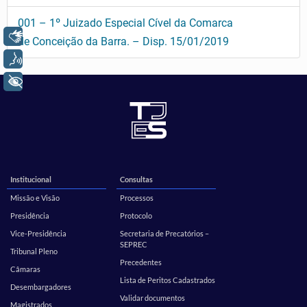
001 – 1º Juizado Especial Cível da Comarca
Libras
de Conceição da Barra. – Disp. 15/01/2019
Voz
+ Acessibilidade
Institucional
Consultas
Missão e Visão
Processos
Presidência
Protocolo
Vice-Presidência
Secretaria de Precatórios –
SEPREC
Tribunal Pleno
Precedentes
Câmaras
Lista de Peritos Cadastrados
Desembargadores
Validar documentos
Magistrados