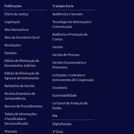
Publicações
Transparência
Diário da Justiça
Audiências e Sessões
Legislação
Tecnologia da Informação e
Comunicação
Atos Normativos
Auditoria e Prestação de
Atos da Secretaria Geral
Contas
Resoluções
Gestão
Súmulas
Gestão de Pessoas
Editais de Eliminação de
Gestão Orçamentária e
Documentos Judiciais
Financeira
Editais de Eliminação de
Licitações, Contratos e
Agravos de Instrumento
Instrumentos de Cooperação
Relatórios de Gestão
Ouvidoria
Revista Ementário de
Sustentabilidade
Jurisprudência
Lei Geral de Proteção de
Normas de Procedimentos
Dados
Tabela de Informações
PJe
Classificadas e
Desclassificadas
Digitalização
Manuais
1º Grau