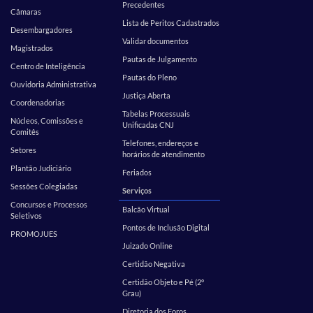
Precedentes
Câmaras
Lista de Peritos Cadastrados
Desembargadores
Validar documentos
Magistrados
Pautas de Julgamento
Centro de Inteligência
Pautas do Pleno
Ouvidoria Administrativa
Justiça Aberta
Coordenadorias
Tabelas Processuais
Núcleos, Comissões e
Unificadas CNJ
Comitês
Telefones, endereços e
Setores
horários de atendimento
Plantão Judiciário
Feriados
Sessões Colegiadas
Serviços
Concursos e Processos
Balcão Virtual
Seletivos
Pontos de Inclusão Digital
PROMOJUES
Juizado Online
Certidão Negativa
Certidão Objeto e Pé (2º
Grau)
Diretoria dos Foros