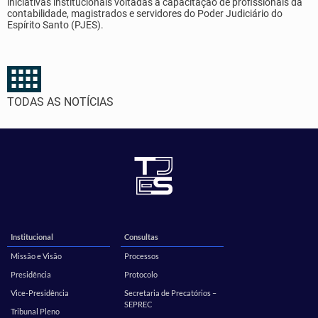
iniciativas institucionais voltadas à capacitação de profissionais da
contabilidade, magistrados e servidores do Poder Judiciário do
Espírito Santo (PJES).
TODAS AS NOTÍCIAS
Institucional
Consultas
Missão e Visão
Processos
Presidência
Protocolo
Vice-Presidência
Secretaria de Precatórios –
SEPREC
Tribunal Pleno