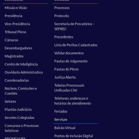
Missão e Visão
Processos
Presidência
Protocolo
Vice-Presidência
Secretaria de Precatórios –
SEPREC
Tribunal Pleno
Precedentes
Câmaras
Lista de Peritos Cadastrados
Desembargadores
Validar documentos
Magistrados
Pautas de Julgamento
Centro de Inteligência
Pautas do Pleno
Ouvidoria Administrativa
Justiça Aberta
Coordenadorias
Tabelas Processuais
Núcleos, Comissões e
Unificadas CNJ
Comitês
Telefones, endereços e
Setores
horários de atendimento
Plantão Judiciário
Feriados
Sessões Colegiadas
Serviços
Concursos e Processos
Balcão Virtual
Seletivos
Pontos de Inclusão Digital
PROMOJUES