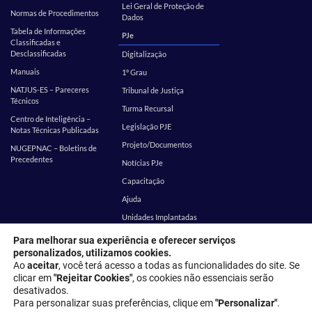
Lei Geral de Proteção de
Normas de Procedimentos
Dados
Tabela de Informações
PJe
Classificadas e
Desclassificadas
Digitalização
Manuais
1º Grau
NATJUS-ES – Pareceres
Tribunal de Justiça
Técnicos
Turma Recursal
Centro de Inteligência –
Legislação PJE
Notas Técnicas Publicadas
Projeto/Documentos
NUGEPNAC – Boletins de
Precedentes
Notícias PJe
Capacitação
Ajuda
Unidades Implantadas
Estatística
SEI
Para melhorar sua experiência e oferecer serviços
personalizados, utilizamos cookies.
EMES
Corregedoria
Ao
aceitar
, você terá acesso a todas as funcionalidades do site. Se
clicar em
"Rejeitar Cookies"
, os cookies não essenciais serão
desativados.
Endereço: Rua Desembargador Homero Mafra, 60 - Enseada do Suá,
Para personalizar suas preferências, clique em
"Personalizar"
.
Vitória - ES, 29050-906