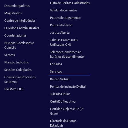
Lista de Peritos Cadastrados
Desembargadores
Validar documentos
Magistrados
Pautas de Julgamento
Centro de Inteligência
Pautas do Pleno
Ouvidoria Administrativa
Justiça Aberta
Coordenadorias
Tabelas Processuais
Núcleos, Comissões e
Unificadas CNJ
Comitês
Telefones, endereços e
Setores
horários de atendimento
Plantão Judiciário
Feriados
Sessões Colegiadas
Serviços
Concursos e Processos
Balcão Virtual
Seletivos
Pontos de Inclusão Digital
PROMOJUES
Juizado Online
Certidão Negativa
Certidão Objeto e Pé (2º
Grau)
Diretoria dos Foros
Estaduais