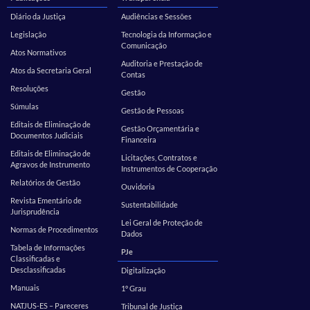
Diário da Justiça
Audiências e Sessões
Legislação
Tecnologia da Informação e
Comunicação
Atos Normativos
Auditoria e Prestação de
Atos da Secretaria Geral
Contas
Resoluções
Gestão
Súmulas
Gestão de Pessoas
Editais de Eliminação de
Gestão Orçamentária e
Documentos Judiciais
Financeira
Editais de Eliminação de
Licitações, Contratos e
Agravos de Instrumento
Instrumentos de Cooperação
Relatórios de Gestão
Ouvidoria
Revista Ementário de
Sustentabilidade
Jurisprudência
Lei Geral de Proteção de
Normas de Procedimentos
Dados
Tabela de Informações
PJe
Classificadas e
Desclassificadas
Digitalização
Manuais
1º Grau
NATJUS-ES – Pareceres
Tribunal de Justiça