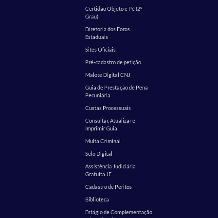
Certidão Objeto e Pé (2º
Grau)
Diretoria dos Foros
Estaduais
Sites Oficiais
Pré-cadastro de petição
Malote Digital CNJ
Guia de Prestação de Pena
Pecuniária
Custas Processuais
Consultar, Atualizar e
Imprimir Guia
Multa Criminal
Selo Digital
Assistência Judiciária
Gratuita JF
Cadastro de Peritos
Biblioteca
Estágio de Complementação