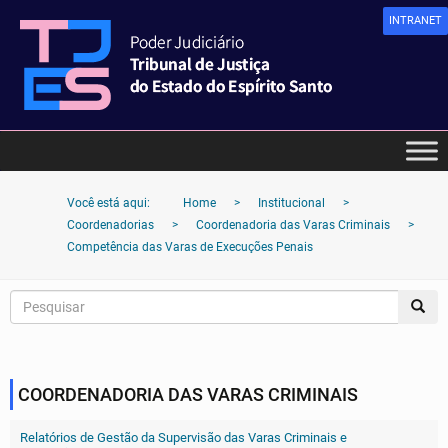
INTRANET
Você está aqui:
Home
>
Institucional
>
Coordenadorias
>
Coordenadoria das Varas Criminais
>
Competência das Varas de Execuções Penais
COORDENADORIA DAS VARAS CRIMINAIS
Relatórios de Gestão da Supervisão das Varas Criminais e