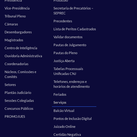
Presidência
Protocolo
Vice-Presidência
Secretaria de Precatórios –
SEPREC
Tribunal Pleno
Precedentes
Câmaras
Lista de Peritos Cadastrados
Desembargadores
Validar documentos
Magistrados
Pautas de Julgamento
Centro de Inteligência
Pautas do Pleno
Ouvidoria Administrativa
Justiça Aberta
Coordenadorias
Tabelas Processuais
Núcleos, Comissões e
Unificadas CNJ
Comitês
Telefones, endereços e
Setores
horários de atendimento
Plantão Judiciário
Feriados
Sessões Colegiadas
Serviços
Concursos Públicos
Balcão Virtual
PROMOJUES
Pontos de Inclusão Digital
Juizado Online
Certidão Negativa