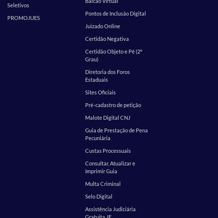
Balcão Virtual
Seletivos
Pontos de Inclusão Digital
PROMOJUES
Juizado Online
Certidão Negativa
Certidão Objeto e Pé (2º
Grau)
Diretoria dos Foros
Estaduais
Sites Oficiais
Pré-cadastro de petição
Malote Digital CNJ
Guia de Prestação de Pena
Pecuniária
Custas Processuais
Consultar, Atualizar e
Imprimir Guia
Multa Criminal
Selo Digital
Assistência Judiciária
Gratuita JF