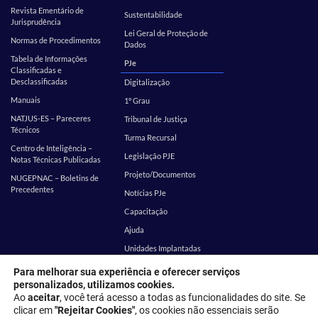
Revista Ementário de
Sustentabilidade
Jurisprudência
Lei Geral de Proteção de
Normas de Procedimentos
Dados
Tabela de Informações
PJe
Classificadas e
Desclassificadas
Digitalização
Manuais
1º Grau
NATJUS-ES – Pareceres
Tribunal de Justiça
Técnicos
Turma Recursal
Centro de Inteligência –
Legislação PJE
Notas Técnicas Publicadas
Projeto/Documentos
NUGEPNAC – Boletins de
Precedentes
Notícias PJe
Capacitação
Ajuda
Unidades Implantadas
Estatística
SEI
Para melhorar sua experiência e oferecer serviços
personalizados, utilizamos cookies.
EMES
Corregedoria
Ao
aceitar
, você terá acesso a todas as funcionalidades do site. Se
clicar em
"Rejeitar Cookies"
, os cookies não essenciais serão