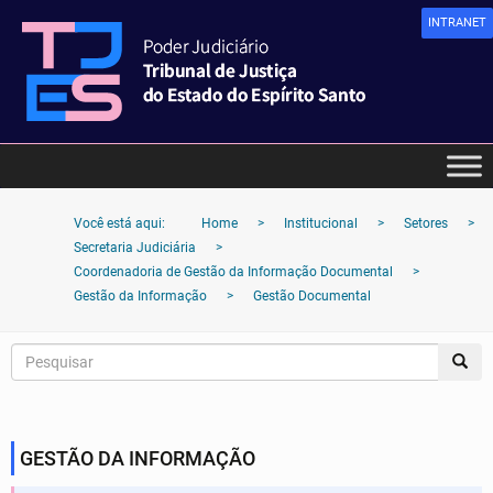
INTRANET
Você está aqui:
Home
>
Institucional
>
Setores
>
Secretaria Judiciária
>
Coordenadoria de Gestão da Informação Documental
>
Gestão da Informação
>
Gestão Documental
GESTÃO DA INFORMAÇÃO