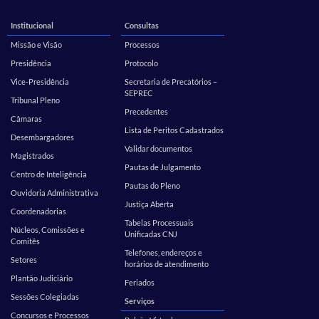
Institucional
Consultas
Missão e Visão
Processos
Presidência
Protocolo
Vice-Presidência
Secretaria de Precatórios –
SEPREC
Tribunal Pleno
Precedentes
Câmaras
Lista de Peritos Cadastrados
Desembargadores
Validar documentos
Magistrados
Pautas de Julgamento
Centro de Inteligência
Pautas do Pleno
Ouvidoria Administrativa
Justiça Aberta
Coordenadorias
Tabelas Processuais
Núcleos, Comissões e
Unificadas CNJ
Comitês
Telefones, endereços e
Setores
horários de atendimento
Plantão Judiciário
Feriados
Sessões Colegiadas
Serviços
Concursos e Processos