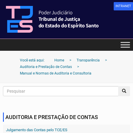
INTRANET
Você está aqui:
Home
>
Transparência
>
Auditoria e Prestação de Contas
>
Manual e Normas de Auditoria e Consultoria
AUDITORIA E PRESTAÇÃO DE CONTAS
Julgamento das Contas pelo TCE/ES