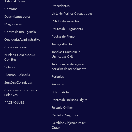
Tribunal Pleno
Precedentes
Câmaras
Lista de Peritos Cadastrados
Desembargadores
Validar documentos
Magistrados
Pautas de Julgamento
Centro de Inteligência
Pautas do Pleno
Ouvidoria Administrativa
Justiça Aberta
Coordenadorias
Tabelas Processuais
Núcleos, Comissões e
Unificadas CNJ
Comitês
Telefones, endereços e
Setores
horários de atendimento
Plantão Judiciário
Feriados
Sessões Colegiadas
Serviços
Concursos e Processos
Balcão Virtual
Seletivos
Pontos de Inclusão Digital
PROMOJUES
Juizado Online
Certidão Negativa
Certidão Objeto e Pé (2º
Grau)