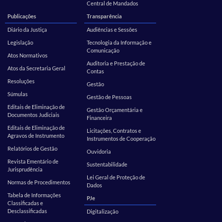
Central de Mandados
Publicações
Transparência
Diário da Justiça
Audiências e Sessões
Legislação
Tecnologia da Informação e
Comunicação
Atos Normativos
Auditoria e Prestação de
Atos da Secretaria Geral
Contas
Resoluções
Gestão
Súmulas
Gestão de Pessoas
Editais de Eliminação de
Gestão Orçamentária e
Documentos Judiciais
Financeira
Editais de Eliminação de
Licitações, Contratos e
Agravos de Instrumento
Instrumentos de Cooperação
Relatórios de Gestão
Ouvidoria
Revista Ementário de
Sustentabilidade
Jurisprudência
Lei Geral de Proteção de
Normas de Procedimentos
Dados
Tabela de Informações
PJe
Classificadas e
Desclassificadas
Digitalização