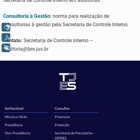
Secretaria de Controle Interno em auditorias.
Consultoria à Gestão
:
norma para realização de
consultorias à gestão pela Secretaria de Controle Interno.
Libras
Voz
Contato:
Secretaria de Controle Interno –
+ Acessibilidade
auditoria@tjes.jus.br
Institucional
Consultas
Missão e Visão
Processos
Presidência
Protocolo
Vice-Presidência
Secretaria de Precatórios –
SEPREC