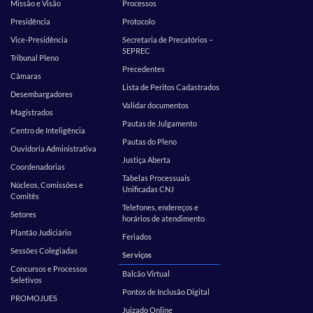
Missão e Visão
Processos
Presidência
Protocolo
Vice-Presidência
Secretaria de Precatórios –
SEPREC
Tribunal Pleno
Precedentes
Câmaras
Lista de Peritos Cadastrados
Desembargadores
Validar documentos
Magistrados
Pautas de Julgamento
Centro de Inteligência
Pautas do Pleno
Ouvidoria Administrativa
Justiça Aberta
Coordenadorias
Tabelas Processuais
Núcleos, Comissões e
Unificadas CNJ
Comitês
Telefones, endereços e
Setores
horários de atendimento
Plantão Judiciário
Feriados
Sessões Colegiadas
Serviços
Concursos e Processos
Balcão Virtual
Seletivos
Pontos de Inclusão Digital
PROMOJUES
Juizado Online