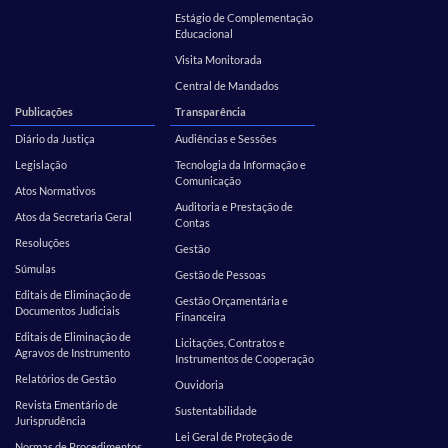
Estágio de Complementação
Educacional
Visita Monitorada
Central de Mandados
Publicações
Transparência
Diário da Justiça
Audiências e Sessões
Legislação
Tecnologia da Informação e
Comunicação
Atos Normativos
Auditoria e Prestação de
Atos da Secretaria Geral
Contas
Resoluções
Gestão
Súmulas
Gestão de Pessoas
Editais de Eliminação de
Gestão Orçamentária e
Documentos Judiciais
Financeira
Editais de Eliminação de
Licitações, Contratos e
Agravos de Instrumento
Instrumentos de Cooperação
Relatórios de Gestão
Ouvidoria
Revista Ementário de
Sustentabilidade
Jurisprudência
Lei Geral de Proteção de
Normas de Procedimentos