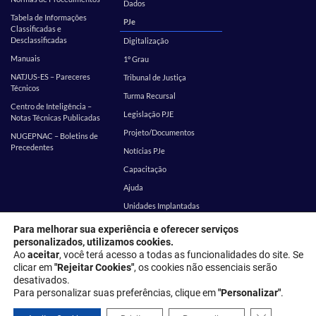
Dados
Tabela de Informações
PJe
Classificadas e
Desclassificadas
Digitalização
Manuais
1º Grau
NATJUS-ES – Pareceres
Tribunal de Justiça
Técnicos
Turma Recursal
Centro de Inteligência –
Legislação PJE
Notas Técnicas Publicadas
Projeto/Documentos
NUGEPNAC – Boletins de
Precedentes
Notícias PJe
Capacitação
Ajuda
Unidades Implantadas
Estatística
SEI
Para melhorar sua experiência e oferecer serviços
personalizados, utilizamos cookies.
EMES
Corregedoria
Ao
aceitar
, você terá acesso a todas as funcionalidades do site. Se
clicar em
"Rejeitar Cookies"
, os cookies não essenciais serão
desativados.
Endereço: Rua Desembargador Homero Mafra, 60 - Enseada do Suá,
Para personalizar suas preferências, clique em
"Personalizar"
.
Vitória - ES, 29050-906