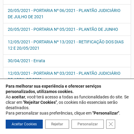
20/05/2021 - PORTARIA Nº 06/2021 - PLANTÃO JUDICIÁRIO
DE JULHO DE 2021
20/05/2021 - PORTARIA Nº 05/2021 - PLANTÃO DE JUNHO
12/05/2021 - PORTARIA Nº 13/2021 - RETIFICAÇÃO DOS DIAS
12 E 20/05/2021
30/04/2021 - Errata
12/03/2021 - PORTARIA Nº 03/2021 - PLANTÃO JUDICIÁRIO
DE ABRIL DE 2021
Para melhorar sua experiência e oferecer serviços
personalizados, utilizamos cookies.
11/03/2021 - PORTARIA Nº 04/2021 - PLANTÃO JUDICIÁRIO
Ao
aceitar
, você terá acesso a todas as funcionalidades do site. Se
DE MAIO DE 2021
clicar em
"Rejeitar Cookies"
, os cookies não essenciais serão
desativados.
11/03/2021 - PORTARIA Nº 03/2021 - PLANTÃO JUDICIÁRIO
Para personalizar suas preferências, clique em
"Personalizar"
.
DE ABRIL DE 2021
Close GDPR 
Aceitar Cookies
Rejeitar
Personalizar
08/03/2021 - ERRATA