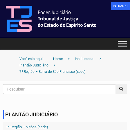
INTRANET
Você está aqui:
Home
>
Institucional
>
Plantão Judiciário
>
7ª Região – Barra de São Francisco (sede)
PLANTÃO JUDICIÁRIO
1ª Região – Vitória (sede)