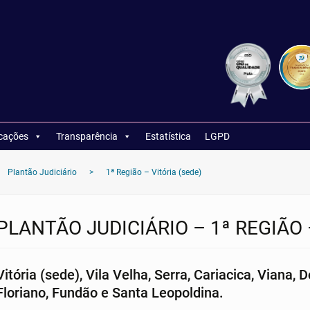
icações
Transparência
Estatística
LGPD
Plantão Judiciário
>
1ª Região – Vitória (sede)
PLANTÃO JUDICIÁRIO – 1ª REGIÃO 
Vitória (sede), Vila Velha, Serra, Cariacica, Viana
Floriano, Fundão e Santa Leopoldina.