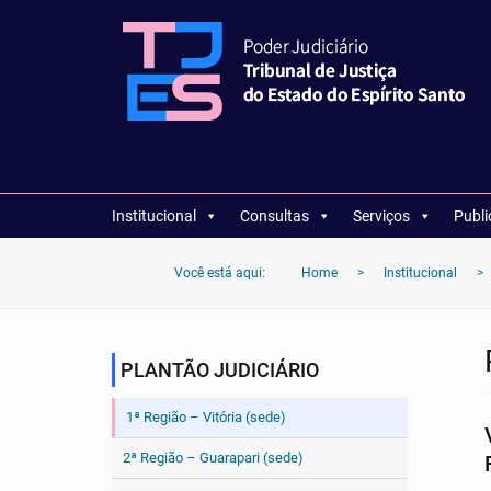
Institucional
Consultas
Serviços
Publ
Você está aqui:
Home
>
Institucional
>
PLANTÃO JUDICIÁRIO
1ª Região – Vitória (sede)
2ª Região – Guarapari (sede)