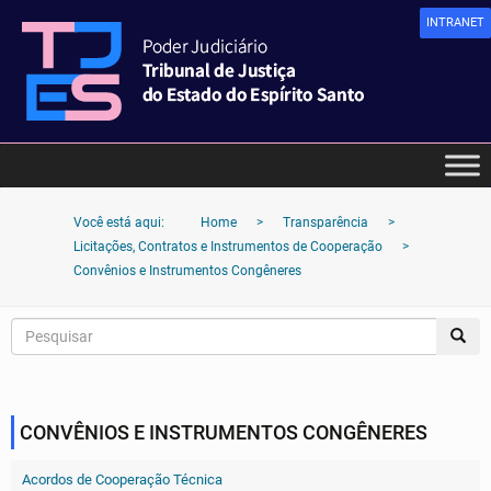
INTRANET
Você está aqui:
Home
>
Transparência
>
Licitações, Contratos e Instrumentos de Cooperação
>
Convênios e Instrumentos Congêneres
CONVÊNIOS E INSTRUMENTOS CONGÊNERES
Acordos de Cooperação Técnica