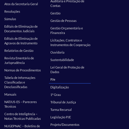
Auditoria e Prestação de
Atos da Secretaria Geral
Contas
Resoluções
Gestão
Súmulas
Gestão de Pessoas
Editais de Eliminação de
Gestão Orçamentária e
Documentos Judiciais
Financeira
Editais de Eliminação de
Licitações, Contratos e
Agravos de Instrumento
Instrumentos de Cooperação
Relatórios de Gestão
Ouvidoria
Revista Ementário de
Sustentabilidade
Jurisprudência
Lei Geral de Proteção de
Normas de Procedimentos
Dados
Tabela de Informações
PJe
Classificadas e
Desclassificadas
Digitalização
Manuais
1º Grau
NATJUS-ES – Pareceres
Tribunal de Justiça
Técnicos
Turma Recursal
Centro de Inteligência –
Legislação PJE
Notas Técnicas Publicadas
Projeto/Documentos
NUGEPNAC – Boletins de