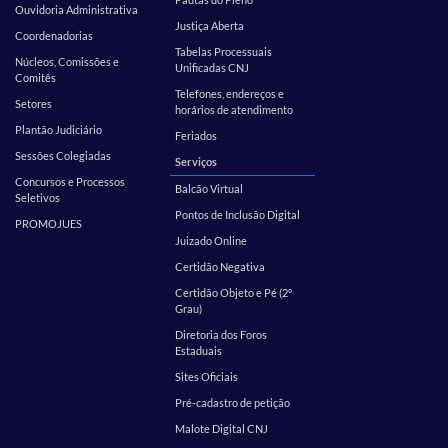
Ouvidoria Administrativa
Justiça Aberta
Coordenadorias
Tabelas Processuais
Núcleos, Comissões e
Unificadas CNJ
Comitês
Telefones, endereços e
Setores
horários de atendimento
Plantão Judiciário
Feriados
Sessões Colegiadas
Serviços
Concursos e Processos
Balcão Virtual
Seletivos
Pontos de Inclusão Digital
PROMOJUES
Juizado Online
Certidão Negativa
Certidão Objeto e Pé (2º
Grau)
Diretoria dos Foros
Estaduais
Sites Oficiais
Pré-cadastro de petição
Malote Digital CNJ