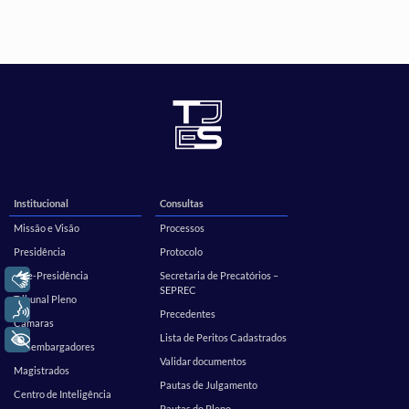
Institucional
Consultas
Missão e Visão
Processos
Presidência
Protocolo
Vice-Presidência
Secretaria de Precatórios –
Libras
SEPREC
Tribunal Pleno
Voz
Precedentes
Câmaras
+ Acessibilidade
Lista de Peritos Cadastrados
Desembargadores
Validar documentos
Magistrados
Pautas de Julgamento
Centro de Inteligência
Pautas do Pleno