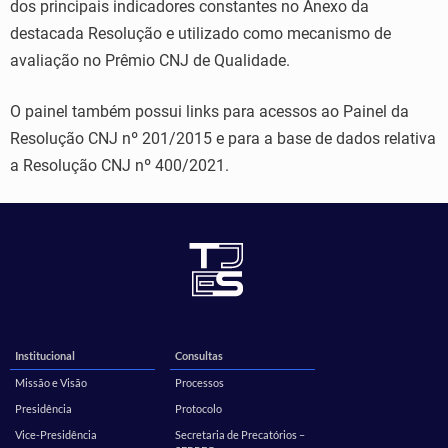
dos principais indicadores constantes no Anexo da
destacada Resolução e utilizado como mecanismo de
avaliação no Prêmio CNJ de Qualidade.
O painel também possui links para acessos ao Painel da
Resolução CNJ nº 201/2015 e para a base de dados relativa
a Resolução CNJ nº 400/2021.
Institucional
Consultas
Missão e Visão
Processos
Presidência
Protocolo
Vice-Presidência
Secretaria de Precatórios –