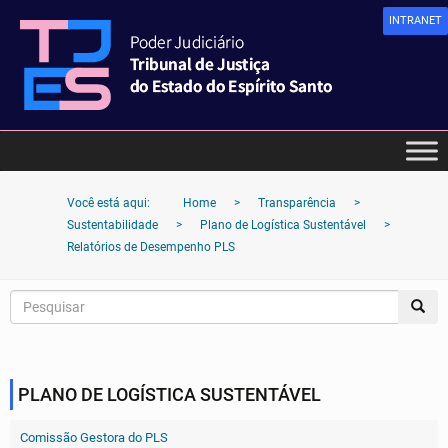
INTRANET
Você está aqui:
Home
>
Transparência
>
Sustentabilidade
>
Plano de Logística Sustentável
>
Relatórios de Desempenho PLS
PLANO DE LOGÍSTICA SUSTENTÁVEL
Comissão Gestora do PLS