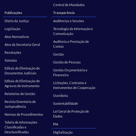
Central de Mandados
Publicações
Transparência
Diário da Justiça
Audiências e Sessões
Legislação
Tecnologia da Informação e
Comunicação
Atos Normativos
Auditoria e Prestação de
Atos da Secretaria Geral
Contas
Resoluções
Gestão
Súmulas
Gestão de Pessoas
Editais de Eliminação de
Gestão Orçamentária e
Documentos Judiciais
Financeira
Editais de Eliminação de
Licitações, Contratos e
Agravos de Instrumento
Instrumentos de Cooperação
Relatórios de Gestão
Ouvidoria
Revista Ementário de
Sustentabilidade
Jurisprudência
Lei Geral de Proteção de
Normas de Procedimentos
Dados
Tabela de Informações
PJe
Classificadas e
Desclassificadas
Digitalização