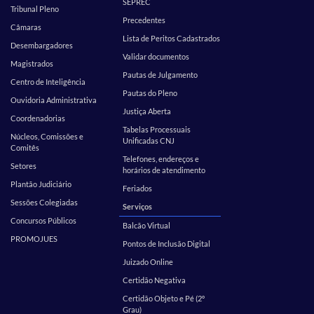
SEPREC
Tribunal Pleno
Precedentes
Câmaras
Lista de Peritos Cadastrados
Desembargadores
Validar documentos
Magistrados
Pautas de Julgamento
Centro de Inteligência
Pautas do Pleno
Ouvidoria Administrativa
Justiça Aberta
Coordenadorias
Tabelas Processuais
Núcleos, Comissões e
Unificadas CNJ
Comitês
Telefones, endereços e
Setores
horários de atendimento
Plantão Judiciário
Feriados
Sessões Colegiadas
Serviços
Concursos Públicos
Balcão Virtual
PROMOJUES
Pontos de Inclusão Digital
Juizado Online
Certidão Negativa
Certidão Objeto e Pé (2º
Grau)