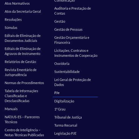
Comunicação
Atos Normativos
Auditoria e Prestação de
Atos da Secretaria Geral
Contas
Resoluções
Gestão
Súmulas
Gestão de Pessoas
Editais de Eliminação de
Gestão Orçamentária e
Documentos Judiciais
Financeira
Editais de Eliminação de
Licitações, Contratos e
Agravos de Instrumento
Instrumentos de Cooperação
Relatórios de Gestão
Ouvidoria
Revista Ementário de
Sustentabilidade
Jurisprudência
Lei Geral de Proteção de
Normas de Procedimentos
Dados
Tabela de Informações
PJe
Classificadas e
Desclassificadas
Digitalização
Manuais
1º Grau
NATJUS-ES – Pareceres
Tribunal de Justiça
Técnicos
Turma Recursal
Centro de Inteligência –
Legislação PJE
Notas Técnicas Publicadas