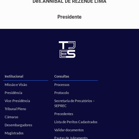
Des.ANNIBAL DE REZENDE LIMA
Presidente
Institucional
Consultas
Missão e Visão
Processos
Presidência
Protocolo
Vice-Presidência
Secretaria de Precatórios –
SEPREC
Tribunal Pleno
Precedentes
Câmaras
Lista de Peritos Cadastrados
Desembargadores
Validar documentos
Magistrados
Pautas de Julgamento