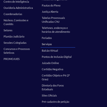
Centro de Inteligência
Pautas do Pleno
Ouvidoria Administrativa
Justiça Aberta
Coordenadorias
Tabelas Processuais
Núcleos, Comissões e
Unificadas CNJ
Comitês
Telefones, endereços e
Setores
horários de atendimento
Plantão Judiciário
Feriados
Sessões Colegiadas
Serviços
Concursos e Processos
Balcão Virtual
Seletivos
Pontos de Inclusão Digital
PROMOJUES
Juizado Online
Certidão Negativa
Certidão Objeto e Pé (2º
Grau)
Diretoria dos Foros
Estaduais
Sites Oficiais
Pré-cadastro de petição