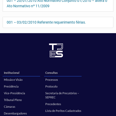
001 – 20/01/2010 Ato Normativo Conjunto 01/2010 – altera o
Ato Normativo nº 11/2009
001 – 03/02/2010 Referente requerimento férias.
Institucional
Consultas
Missão e Visão
Processos
Presidência
Protocolo
Vice-Presidência
Secretaria de Precatórios –
SEPREC
Tribunal Pleno
Precedentes
Câmaras
Lista de Peritos Cadastrados
Desembargadores