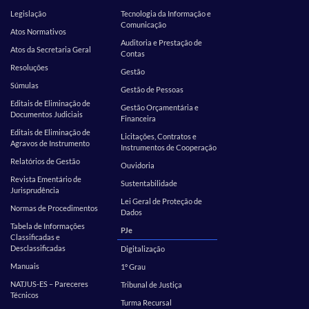
Legislação
Tecnologia da Informação e
Comunicação
Atos Normativos
Auditoria e Prestação de
Atos da Secretaria Geral
Contas
Resoluções
Gestão
Súmulas
Gestão de Pessoas
Editais de Eliminação de
Gestão Orçamentária e
Documentos Judiciais
Financeira
Editais de Eliminação de
Licitações, Contratos e
Agravos de Instrumento
Instrumentos de Cooperação
Relatórios de Gestão
Ouvidoria
Revista Ementário de
Sustentabilidade
Jurisprudência
Lei Geral de Proteção de
Normas de Procedimentos
Dados
Tabela de Informações
PJe
Classificadas e
Desclassificadas
Digitalização
Manuais
1º Grau
NATJUS-ES – Pareceres
Tribunal de Justiça
Técnicos
Turma Recursal