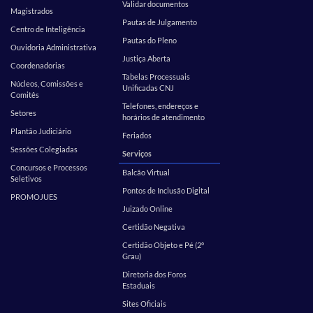
Validar documentos
Magistrados
Pautas de Julgamento
Centro de Inteligência
Pautas do Pleno
Ouvidoria Administrativa
Justiça Aberta
Coordenadorias
Tabelas Processuais
Núcleos, Comissões e
Unificadas CNJ
Comitês
Telefones, endereços e
Setores
horários de atendimento
Plantão Judiciário
Feriados
Sessões Colegiadas
Serviços
Concursos e Processos
Balcão Virtual
Seletivos
Pontos de Inclusão Digital
PROMOJUES
Juizado Online
Certidão Negativa
Certidão Objeto e Pé (2º
Grau)
Diretoria dos Foros
Estaduais
Sites Oficiais