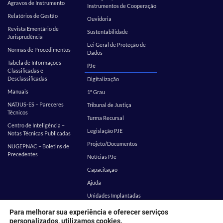
Agravos de Instrumento
Instrumentos de Cooperação
Relatórios de Gestão
Ouvidoria
Revista Ementário de
Sustentabilidade
Jurisprudência
Lei Geral de Proteção de
Normas de Procedimentos
Dados
Tabela de Informações
PJe
Classificadas e
Desclassificadas
Digitalização
Manuais
1º Grau
NATJUS-ES – Pareceres
Tribunal de Justiça
Técnicos
Turma Recursal
Centro de Inteligência –
Legislação PJE
Notas Técnicas Publicadas
Projeto/Documentos
NUGEPNAC – Boletins de
Precedentes
Notícias PJe
Capacitação
Ajuda
Unidades Implantadas
Estatística
SEI
Para melhorar sua experiência e oferecer serviços
personalizados, utilizamos cookies.
EMES
Corregedoria