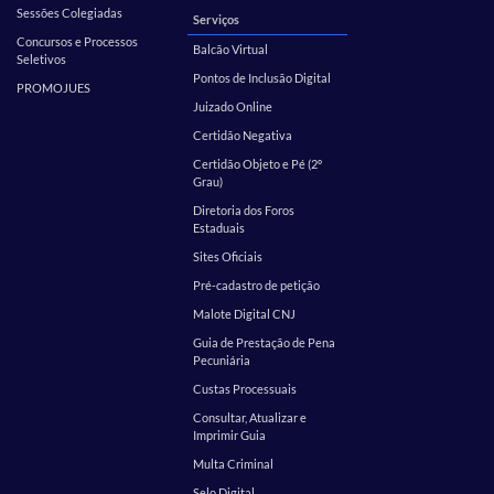
Sessões Colegiadas
Serviços
Concursos e Processos
Balcão Virtual
Seletivos
Pontos de Inclusão Digital
PROMOJUES
Juizado Online
Certidão Negativa
Certidão Objeto e Pé (2º
Grau)
Diretoria dos Foros
Estaduais
Sites Oficiais
Pré-cadastro de petição
Malote Digital CNJ
Guia de Prestação de Pena
Pecuniária
Custas Processuais
Consultar, Atualizar e
Imprimir Guia
Multa Criminal
Selo Digital