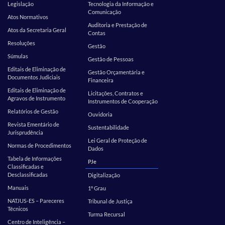
Legislação
Tecnologia da Informação e
Comunicação
Atos Normativos
Auditoria e Prestação de
Atos da Secretaria Geral
Contas
Resoluções
Gestão
Súmulas
Gestão de Pessoas
Editais de Eliminação de
Gestão Orçamentária e
Documentos Judiciais
Financeira
Editais de Eliminação de
Licitações, Contratos e
Agravos de Instrumento
Instrumentos de Cooperação
Relatórios de Gestão
Ouvidoria
Revista Ementário de
Sustentabilidade
Jurisprudência
Lei Geral de Proteção de
Normas de Procedimentos
Dados
Tabela de Informações
PJe
Classificadas e
Desclassificadas
Digitalização
Manuais
1º Grau
NATJUS-ES – Pareceres
Tribunal de Justiça
Técnicos
Turma Recursal
Centro de Inteligência –