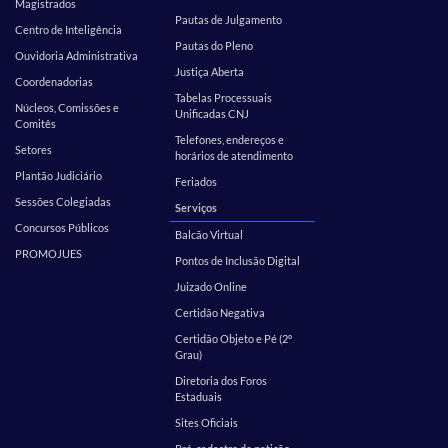
Magistrados
Pautas de Julgamento
Centro de Inteligência
Pautas do Pleno
Ouvidoria Administrativa
Justiça Aberta
Coordenadorias
Tabelas Processuais
Núcleos, Comissões e
Unificadas CNJ
Comitês
Telefones, endereços e
Setores
horários de atendimento
Plantão Judiciário
Feriados
Sessões Colegiadas
Serviços
Concursos Públicos
Balcão Virtual
PROMOJUES
Pontos de Inclusão Digital
Juizado Online
Certidão Negativa
Certidão Objeto e Pé (2º
Grau)
Diretoria dos Foros
Estaduais
Sites Oficiais