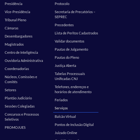
Presidência
Protocolo
Vice-Presidência
Secretaria de Precatórios –
SEPREC
Tribunal Pleno
Precedentes
Câmaras
Lista de Peritos Cadastrados
Desembargadores
Validar documentos
Magistrados
Pautas de Julgamento
Centro de Inteligência
Pautas do Pleno
Ouvidoria Administrativa
Justiça Aberta
Coordenadorias
Tabelas Processuais
Núcleos, Comissões e
Unificadas CNJ
Comitês
Telefones, endereços e
Setores
horários de atendimento
Plantão Judiciário
Feriados
Sessões Colegiadas
Serviços
Concursos e Processos
Balcão Virtual
Seletivos
Pontos de Inclusão Digital
PROMOJUES
Juizado Online