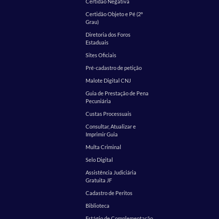
Certidão Negativa
Certidão Objeto e Pé (2º
Grau)
Diretoria dos Foros
Estaduais
Sites Oficiais
Pré-cadastro de petição
Malote Digital CNJ
Guia de Prestação de Pena
Pecuniária
Custas Processuais
Consultar, Atualizar e
Imprimir Guia
Multa Criminal
Selo Digital
Assistência Judiciária
Gratuita JF
Cadastro de Peritos
Biblioteca
Estágio de Complementação