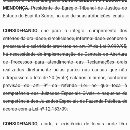
O Exmo. Sr. Desembargador
SÉRGIO BIZZOTTO PESSOA DE
MENDONÇA
, Presidente do Egrégio Tribunal de Justiça do
Estado do Espírito Santo, no uso de suas atribuições legais:
CONSIDERANDO
que para o integral cumprimento dos
critérios da oralidade, simplicidade, informalidade, economia
processual e celeridade previstos no art. 2º da Lei 9.099/95,
há necessidade de implementação de Centrais de Abertura
de Processos para atendimento das Reclamações orais
realizadas diretamente pelas partes nas causas que não
ultrapassem o teto de 20 (vinte) salários-mínimos, conforme
previsão do art. 9º da referida Lei, no que toca à
competência dos Juizados Especiais Cíveis, e naquelas de
competência dos Juizados Especiais de Fazenda Pública, de
acordo com a Lei nº 12.153/09;
CONSIDERANDO
, ainda, a existência de locais onde têm