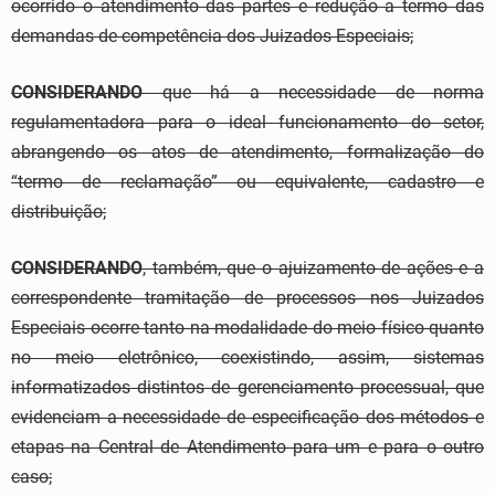
ocorrido o atendimento das partes e redução a termo das
demandas de competência dos Juizados Especiais;
CONSIDERANDO
que há a necessidade de norma
regulamentadora para o ideal funcionamento do setor,
abrangendo os atos de atendimento, formalização do
“termo de reclamação” ou equivalente, cadastro e
distribuição;
CONSIDERANDO
, também, que o ajuizamento de ações e a
correspondente tramitação de processos nos Juizados
Especiais ocorre tanto na modalidade do meio físico quanto
no meio eletrônico, coexistindo, assim, sistemas
informatizados distintos de gerenciamento processual, que
evidenciam a necessidade de especificação dos métodos e
etapas na Central de Atendimento para um e para o outro
caso;