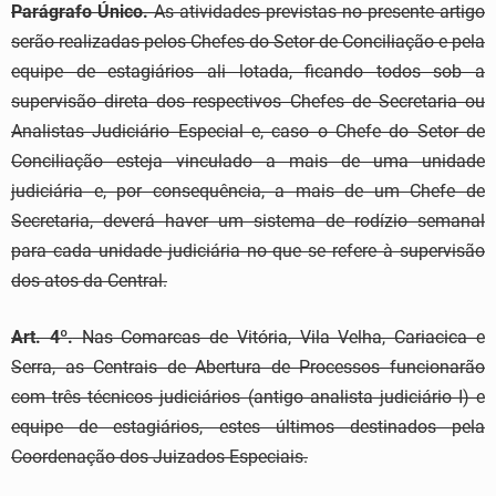
Parágrafo Único.
As atividades previstas no presente artigo
serão realizadas pelos Chefes do Setor de Conciliação e pela
equipe de estagiários ali lotada, ficando todos sob a
supervisão direta dos respectivos Chefes de Secretaria ou
Analistas Judiciário Especial e, caso o Chefe do Setor de
Conciliação esteja vinculado a mais de uma unidade
judiciária e, por consequência, a mais de um Chefe de
Secretaria, deverá haver um sistema de rodízio semanal
para cada unidade judiciária no que se refere à supervisão
dos atos da Central.
Art. 4º.
Nas Comarcas de Vitória, Vila Velha, Cariacica e
Serra, as Centrais de Abertura de Processos funcionarão
com três técnicos judiciários (antigo analista judiciário I) e
equipe de estagiários, estes últimos destinados pela
Coordenação dos Juizados Especiais.