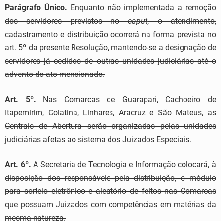
Parágrafo Único.
Enquanto não implementada a remoção
dos servidores previstos no
caput
, o atendimento,
cadastramento e distribuição ocorrerá na forma prevista no
art. 5º da presente Resolução, mantendo-se a designação de
servidores já cedidos de outras unidades judiciárias até o
advento do ato mencionado.
Art. 5º.
Nas Comarcas de Guarapari, Cachoeiro de
Itapemirim, Colatina, Linhares, Aracruz e São Mateus, as
Centrais de Abertura serão organizadas pelas unidades
judiciárias afetas ao sistema dos Juizados Especiais.
Art. 6º.
A Secretaria de Tecnologia e Informação colocará, à
disposição dos responsáveis pela distribuição, o módulo
para sorteio eletrônico e aleatório de feitos nas Comarcas
que possuam Juizados com competências em matérias da
mesma natureza.