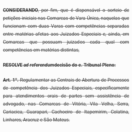
CONSIDERANDO
, por fim, que é dispensável o sorteio de
petições iniciais nas Comarcas de Vara Única, naquelas que
funcionam com duas Varas com competências separadas
entre matérias afetas aos Juizados Especiais e, ainda, em
Comarcas que possuam juizados cada qual com
competências em matérias distintas,
RESOLVE
ad refere
n
dum
decisão do e. Tribunal Pleno:
Art. 1º.
Regulamentar as Centrais de Abertura de Processos
de competência dos Juizados Especiais, especificamente
para atendimentos orais de partes sem assistência de
advogado, nas Comarcas de Vitória, Vila Velha, Serra,
Cariacica, Guarapari, Cachoeiro de Itapemirim, Colatina,
Linhares, Aracruz e São Mateus.