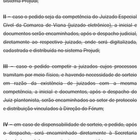
sistema Projudi;
II
– caso o pedido seja da competência do Juizado Especial
Cível da Comarca de Viana (juizado eletrônico), a inicial e
documentos serão encaminhados, após o despacho judicial,
diretamente ao respectivo juizado, onde será digitalizada,
cadastrada e distribuída no sistema Projudi;
III
– caso o pedido competir a juizados cujos processos
tramitam por meio físico, e havendo necessidade de sorteio
em razão da existência de juizados com a mesma
competência, a inicial e documentos, após o despacho do
Juiz plantonista, serão encaminhados ao setor de protocolo
e distribuição vinculados à Direção do Fórum;
IV
– em caso de dispensabilidade de sorteio, o pedido, após
o despacho, será encaminhado diretamente à Secretaria