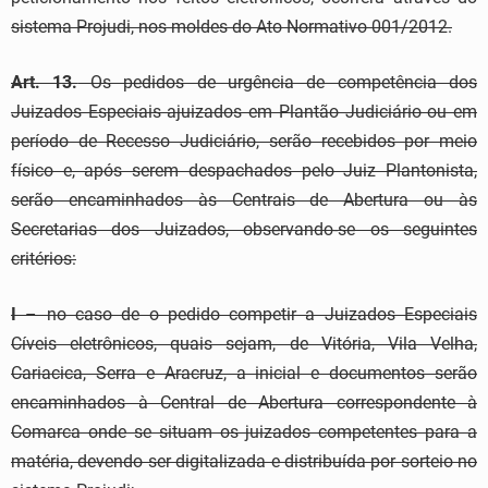
sistema Projudi, nos moldes do Ato Normativo 001/2012.
Art. 13.
Os pedidos de urgência de competência dos
Juizados Especiais ajuizados em Plantão Judiciário ou em
período de Recesso Judiciário, serão recebidos por meio
físico e, após serem despachados pelo Juiz Plantonista,
serão encaminhados às Centrais de Abertura ou às
Secretarias dos Juizados, observando-se os seguintes
critérios:
I
– no caso de o pedido competir a Juizados Especiais
Cíveis eletrônicos, quais sejam, de Vitória, Vila Velha,
Cariacica, Serra e Aracruz, a inicial e documentos serão
encaminhados à Central de Abertura correspondente à
Comarca onde se situam os juizados competentes para a
matéria, devendo ser digitalizada e distribuída por sorteio no