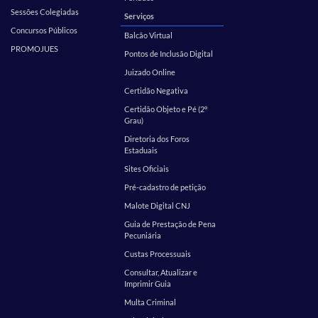
Sessões Colegiadas
Serviços
Concursos Públicos
Balcão Virtual
PROMOJUES
Pontos de Inclusão Digital
Juizado Online
Certidão Negativa
Certidão Objeto e Pé (2º
Grau)
Diretoria dos Foros
Estaduais
Sites Oficiais
Pré-cadastro de petição
Malote Digital CNJ
Guia de Prestação de Pena
Pecuniária
Custas Processuais
Consultar, Atualizar e
Imprimir Guia
Multa Criminal