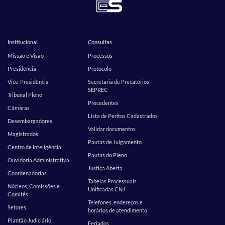
Institucional
Consultas
Missão e Visão
Processos
Presidência
Protocolo
Vice-Presidência
Secretaria de Precatórios –
SEPREC
Tribunal Pleno
Precedentes
Câmaras
Lista de Peritos Cadastrados
Desembargadores
Validar documentos
Magistrados
Pautas de Julgamento
Centro de Inteligência
Pautas do Pleno
Ouvidoria Administrativa
Justiça Aberta
Coordenadorias
Tabelas Processuais
Núcleos, Comissões e
Unificadas CNJ
Comitês
Telefones, endereços e
Setores
horários de atendimento
Plantão Judiciário
Feriados