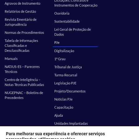
Licitações, Contratos e
Agravos de Instrumento
Instrumentos de Cooperação
Relatórios de Gestão
Ouvidoria
Revista Ementário de
Sustentabilidade
Jurisprudência
Lei Geral de Proteção de
Normas de Procedimentos
Dados
Tabela de Informações
PJe
Classificadas e
Desclassificadas
Digitalização
Manuais
1º Grau
NATJUS-ES – Pareceres
Tribunal de Justiça
Técnicos
Turma Recursal
Centro de Inteligência –
Legislação PJE
Notas Técnicas Publicadas
Projeto/Documentos
NUGEPNAC – Boletins de
Precedentes
Notícias PJe
Capacitação
Ajuda
Unidades Implantadas
Estatística
SEI
Para melhorar sua experiência e oferecer serviços