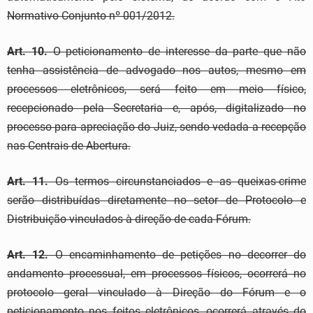
Normativo Conjunto nº 001/2012.
Art. 10.
O peticionamento de interesse da parte que não
tenha assistência de advogado nos autos, mesmo em
processos eletrônicos, será feito em meio físico,
recepcionado pela Secretaria e, após, digitalizado no
processo para apreciação do Juiz, sendo vedada a recepção
nas Centrais de Abertura.
Art. 11.
Os termos circunstanciados e as queixas-crime
serão distribuídas diretamente no setor de Protocolo e
Distribuição vinculados à direção de cada Fórum.
Art. 12.
O encaminhamento de petições no decorrer do
andamento processual, em processos físicos, ocorrerá no
protocolo geral vinculado à Direção do Fórum e o
peticionamento nos feitos eletrônicos, ocorrerá através do