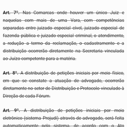
Art. 7º.
Nas Comarcas onde houver um único Juiz e
naquelas com mais de uma Vara, com competências
separadas entre juizado especial cível, juizado especial de
fazenda pública e juizado especial criminal, o atendimento,
a redução a termo da reclamação, o cadastramento e a
distribuição ocorrerão diretamente na Secretaria vinculada
ao Juízo competente para a matéria.
Art. 8º.
A distribuição de petições iniciais por meio físico,
em que se constate a atuação de advogado, ocorrerão
diretamente no setor de Distribuição e Protocolo vinculado à
Direção de cada Fórum.
Art. 9º.
A distribuição de petições iniciais por meio
eletrônico (sistema Projudi) através de advogado, será feita
automaticamente pelo sistema, de acordo com o Ato