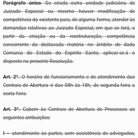
Parágrafo único
. Se criada outra unidade judiciária de
Juizado Especial ou mesmo houver modificação de
competência da existente para, de alguma forma, atender às
demandas relativas ao Juizado Especial, em que se terá, a
partir da criação ou da reestruturação, competência
concorrente da destacada matéria no âmbito de dada
Comarca do Estado do Espírito Santo, aplicar-se-á o
disposto na presente Resolução.
Art. 2º.
O horário de funcionamento e de atendimento das
Centrais de Abertura é das 08h às 18h, de segunda-feira a
sexta-feira.
Art. 3º.
Cabem às Centrais de Abertura de Processos as
seguintes atribuições:
I
– atendimento às partes, sem assistência de advogados,