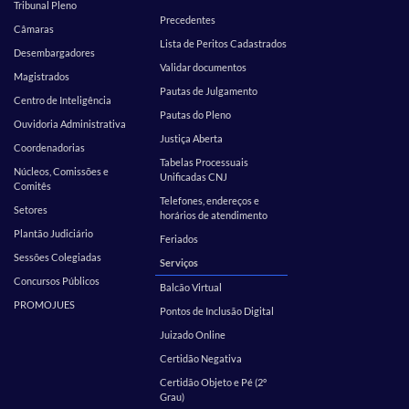
Tribunal Pleno
Precedentes
Câmaras
Lista de Peritos Cadastrados
Desembargadores
Validar documentos
Magistrados
Pautas de Julgamento
Centro de Inteligência
Pautas do Pleno
Ouvidoria Administrativa
Justiça Aberta
Coordenadorias
Tabelas Processuais
Núcleos, Comissões e
Unificadas CNJ
Comitês
Telefones, endereços e
Setores
horários de atendimento
Plantão Judiciário
Feriados
Sessões Colegiadas
Serviços
Concursos Públicos
Balcão Virtual
PROMOJUES
Pontos de Inclusão Digital
Juizado Online
Certidão Negativa
Certidão Objeto e Pé (2º
Grau)