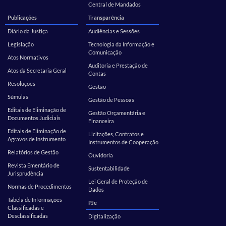
Central de Mandados
Publicações
Transparência
Diário da Justiça
Audiências e Sessões
Legislação
Tecnologia da Informação e
Comunicação
Atos Normativos
Auditoria e Prestação de
Atos da Secretaria Geral
Contas
Resoluções
Gestão
Súmulas
Gestão de Pessoas
Editais de Eliminação de
Gestão Orçamentária e
Documentos Judiciais
Financeira
Editais de Eliminação de
Licitações, Contratos e
Agravos de Instrumento
Instrumentos de Cooperação
Relatórios de Gestão
Ouvidoria
Revista Ementário de
Sustentabilidade
Jurisprudência
Lei Geral de Proteção de
Normas de Procedimentos
Dados
Tabela de Informações
PJe
Classificadas e
Desclassificadas
Digitalização