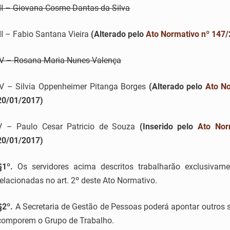
III – Giovana Cosme Dantas da Silva
III – Fabio Santana Vieira
(Alterado pelo
Ato Normativo nº 147
IV – Rosana Maria Nunes Valença
IV – Silvia Oppenheimer Pitanga Borges
(Alterado pelo
Ato N
20/01/2017)
V – Paulo Cesar Patricio de Souza
(Inserido pelo
Ato Nor
20/01/2017)
§1º.
Os servidores acima descritos trabalharão exclusivame
relacionadas no art. 2º deste Ato Normativo.
§2º.
A Secretaria de Gestão de Pessoas poderá apontar outros s
comporem o Grupo de Trabalho.