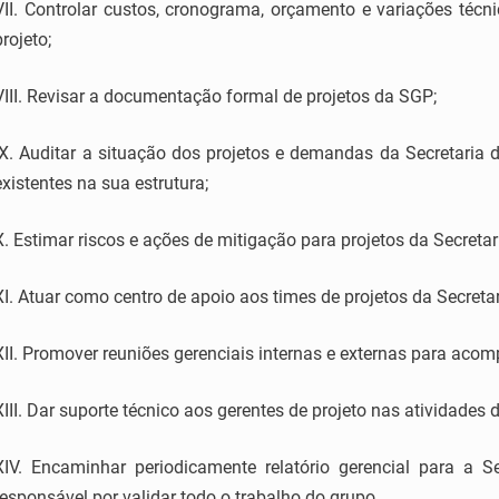
VII. Controlar custos, cronograma, orçamento e variações téc
projeto;
VIII. Revisar a documentação formal de projetos da SGP;
IX. Auditar a situação dos projetos e demandas da Secretaria
existentes na sua estrutura;
X. Estimar riscos e ações de mitigação para projetos da Secreta
XI. Atuar como centro de apoio aos times de projetos da Secreta
XII. Promover reuniões gerenciais internas e externas para ac
XIII. Dar suporte técnico aos gerentes de projeto nas atividades 
XIV. Encaminhar periodicamente relatório gerencial para a S
responsável por validar todo o trabalho do grupo.