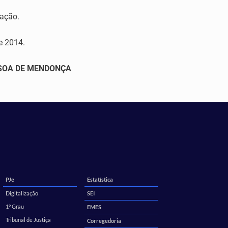
cação.
e 2014.
SSOA DE MENDONÇA
PJe
Estatística
Digitalização
SEI
1º Grau
EMES
Tribunal de Justiça
Corregedoria