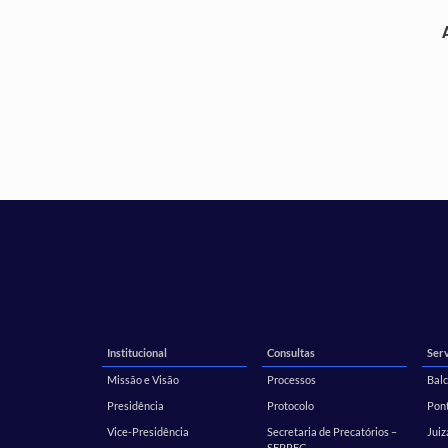
Institucional
Consultas
Serv
Missão e Visão
Processos
Balc
Presidência
Protocolo
Pont
Vice-Presidência
Secretaria de Precatórios –
Juiz
SEPREC