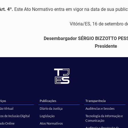
Art. 4º.
Este Ato Normativo entra em vigor na data de sua publi
Vitória/ES, 16 de setembro d
Desembargador SÉRGIO BIZZOTTO PE
Presidente
iços
Publicações
Transparência
ão Virtual
Diário da Justiça
Audiências e Sessões
os de Inclusão Digital
Legislação
Tecnologia da Informação e
Comunicação
ado Online
Atos Normativos
Auditoria e Prestação de