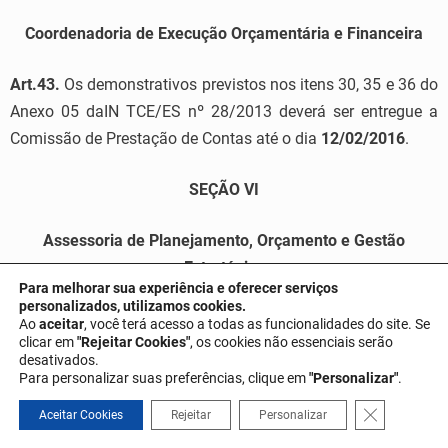
Coordenadoria de Execução Orçamentária e Financeira
Art.43.
Os demonstrativos previstos nos itens 30, 35 e 36 do
Anexo 05 daIN TCE/ES nº 28/2013 deverá ser entregue a
Comissão de Prestação de Contas até o dia
12/02/2016
.
SEÇÃO VI
Assessoria de Planejamento, Orçamento e Gestão
Estratégica
Para melhorar sua experiência e oferecer serviços
personalizados, utilizamos cookies.
Art.44.
O Demonstrativo de créditos adicionais do exercício
Ao
aceitar
, você terá acesso a todas as funcionalidades do site. Se
clicar em
"Rejeitar Cookies"
, os cookies não essenciais serão
de 2015, na forma do item nº 16 do Anexo 5 da IN TCE/ES
desativados.
nº 28/2013, deverá ser entregue à Comissão de Prestação
Para personalizar suas preferências, clique em
"Personalizar"
.
de Contas até o dia
12/02/2016.
Close GDPR 
Aceitar Cookies
Rejeitar
Personalizar