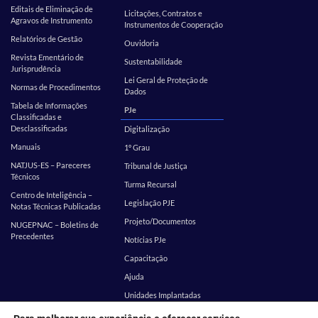
Editais de Eliminação de
Licitações, Contratos e
Agravos de Instrumento
Instrumentos de Cooperação
Relatórios de Gestão
Ouvidoria
Revista Ementário de
Sustentabilidade
Jurisprudência
Lei Geral de Proteção de
Normas de Procedimentos
Dados
Tabela de Informações
PJe
Classificadas e
Desclassificadas
Digitalização
Manuais
1º Grau
NATJUS-ES – Pareceres
Tribunal de Justiça
Técnicos
Turma Recursal
Centro de Inteligência –
Legislação PJE
Notas Técnicas Publicadas
Projeto/Documentos
NUGEPNAC – Boletins de
Precedentes
Notícias PJe
Capacitação
Ajuda
Unidades Implantadas
Estatística
SEI