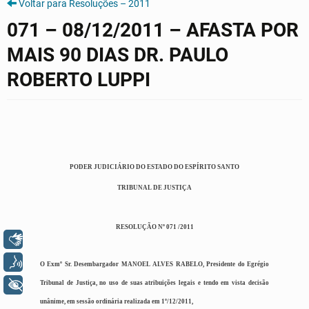
Voltar para Resoluções – 2011
071 – 08/12/2011 – AFASTA POR
MAIS 90 DIAS DR. PAULO
ROBERTO LUPPI
PODER JUDICIÁRIO DO ESTADO DO ESPÍRITO SANTO
TRIBUNAL DE JUSTIÇA
RESOLUÇÃO Nº 071 /2011
Libras
Voz
O Exmº Sr. Desembargador MANOEL ALVES RABELO, Presidente do Egrégio
+ Acessibilidade
Tribunal de Justiça, no uso de suas atribuições legais e tendo em vista decisão
unânime, em sessão ordinária realizada em 1º/12/2011,