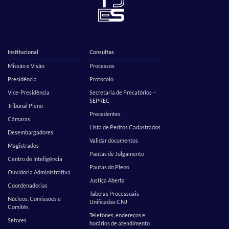
Institucional
Consultas
Missão e Visão
Processos
Presidência
Protocolo
Vice-Presidência
Secretaria de Precatórios –
SEPREC
Tribunal Pleno
Precedentes
Câmaras
Lista de Peritos Cadastrados
Desembargadores
Validar documentos
Magistrados
Pautas de Julgamento
Centro de Inteligência
Pautas do Pleno
Ouvidoria Administrativa
Justiça Aberta
Coordenadorias
Tabelas Processuais
Núcleos, Comissões e
Unificadas CNJ
Comitês
Telefones, endereços e
Setores
horários de atendimento