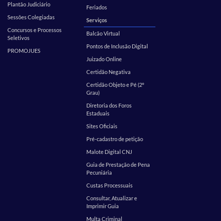
Plantão Judiciário
Feriados
Sessões Colegiadas
Serviços
Concursos e Processos
Balcão Virtual
Seletivos
Pontos de Inclusão Digital
PROMOJUES
Juizado Online
Certidão Negativa
Certidão Objeto e Pé (2º
Grau)
Diretoria dos Foros
Estaduais
Sites Oficiais
Pré-cadastro de petição
Malote Digital CNJ
Guia de Prestação de Pena
Pecuniária
Custas Processuais
Consultar, Atualizar e
Imprimir Guia
Multa Criminal