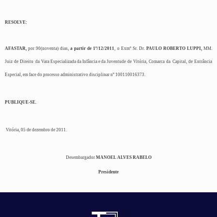
RESOLVE:
AFASTAR,
por 90(noventa) dias,
a partir de 1º/12/2011
, o Exmº Sr. Dr.
PAULO ROBERTO LUPPI,
MM.
Juiz de Direito da
Vara Especializada da Infância e da Juventude
de Vitória, Comarca da Capital, de Entrância
Especial, em face do processo administrativo disciplinar nº 100110016373.
PUBLIQUE-SE.
Vitória, 05 de dezembro de 2011.
Desembargador
MANOEL ALVES RABELO
Presidente