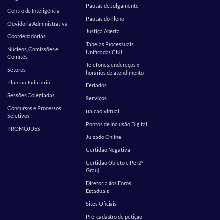
Pautas de Julgamento
Centro de Inteligência
Pautas do Pleno
Ouvidoria Administrativa
Justiça Aberta
Coordenadorias
Tabelas Processuais
Núcleos, Comissões e
Unificadas CNJ
Comitês
Telefones, endereços e
Setores
horários de atendimento
Plantão Judiciário
Feriados
Sessões Colegiadas
Serviços
Concursos e Processos
Balcão Virtual
Seletivos
Pontos de Inclusão Digital
PROMOJUES
Juizado Online
Certidão Negativa
Certidão Objeto e Pé (2º
Grau)
Diretoria dos Foros
Estaduais
Sites Oficiais
Pré-cadastro de petição