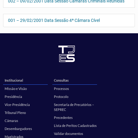
002 – 09/02/2001 Data Sessão Câmaras Criminais Reunidas
001 – 29/02/2001 Data Sessão 4ª Câmara Cível
Institucional
Consultas
Missão e Visão
Processos
Presidência
Protocolo
Vice-Presidência
Secretaria de Precatórios –
SEPREC
Tribunal Pleno
Precedentes
Câmaras
Lista de Peritos Cadastrados
Desembargadores
Validar documentos
Magistrados