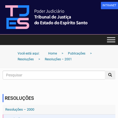
INTRANET
Você está aqui:
Home
>
Publicações
>
Resoluções
>
Resoluções – 2001
RESOLUÇÕES
Resoluções – 2000