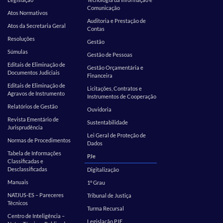
Comunicação
Atos Normativos
Auditoria e Prestação de
Atos da Secretaria Geral
Contas
Resoluções
Gestão
Súmulas
Gestão de Pessoas
Editais de Eliminação de
Gestão Orçamentária e
Documentos Judiciais
Financeira
Editais de Eliminação de
Licitações, Contratos e
Agravos de Instrumento
Instrumentos de Cooperação
Relatórios de Gestão
Ouvidoria
Revista Ementário de
Sustentabilidade
Jurisprudência
Lei Geral de Proteção de
Normas de Procedimentos
Dados
Tabela de Informações
PJe
Classificadas e
Desclassificadas
Digitalização
Manuais
1º Grau
NATJUS-ES – Pareceres
Tribunal de Justiça
Técnicos
Turma Recursal
Centro de Inteligência –
Legislação PJE