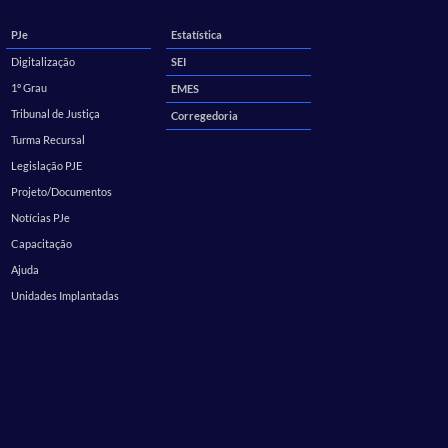
PJe
Estatística
Digitalização
SEI
1º Grau
EMES
Tribunal de Justiça
Corregedoria
Turma Recursal
Legislação PJE
Projeto/Documentos
Notícias PJe
Capacitação
Ajuda
Unidades Implantadas