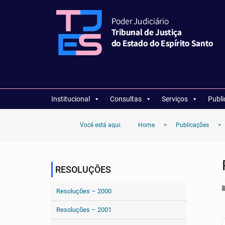
Institucional
Consultas
Serviços
Publ
Você está aqui:
Home
>
Publicações
>
RESOLUÇÕES
Resoluções – 2000
Resoluções – 2001