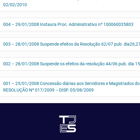
02/02/2010
004 – 29/01/2008 Instaura Proc. Administrativo nº 100060035803
003 – 28/01/2008 Suspende efeitos da Resolução 62/07 pub. dia26,27
002 – 28/01/2008 Suspende os efeitos da resolução 44/06 pub. dia 1
001 – 25/01/2008 Concessão diárias aos Servidores e Magistrados d
RESOLUÇÃO Nº 017/2009 – DISP. 05/08/2009