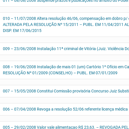
011 – 08/08/2008 Suspende prazos e publicações no âmbito do Poder 
010 – 11/07/2008 Altera resolução 46/06, compensação em dobro p/ o
ALTERADA PELA RESOLUÇÃO Nº 15/2011 – PUBL. EM 11/04/2011 A
DISP. EM 17/06/2015
009 – 23/06/2008 Instalação 11ª criminal de Vitória (Juiz. Violência D
008 – 19/06/2008 Instalação de mais 01 (um) Cartório 1º Ofício em
RESOLUÇÃO Nº 01/2009 (CONSELHO) – PUBL. EM 07/01/2009
007 – 15/05/2008 Constitui Comissão provisória Concurso Juiz Subst
006 – 07/04/2008 Revoga a resolução 52/06 referente licença médica
005 – 29/02/2008 Valor vale alimentaçao R$ 23,63. – REVOGADA 