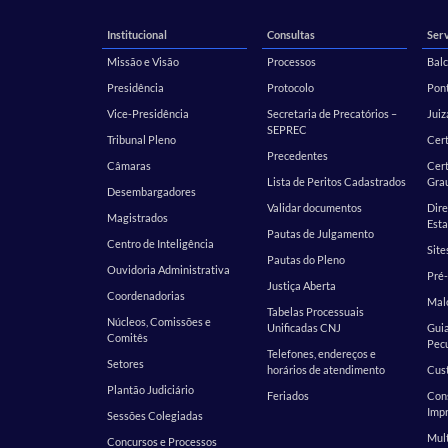
Institucional
Consultas
Serv
Missão e Visão
Processos
Balc
Presidência
Protocolo
Pont
Vice-Presidência
Secretaria de Precatórios –
Juiz
SEPREC
Tribunal Pleno
Cer
Precedentes
Câmaras
Cert
Lista de Peritos Cadastrados
Gra
Desembargadores
Validar documentos
Dire
Magistrados
Esta
Pautas de Julgamento
Centro de Inteligência
Site
Pautas do Pleno
Ouvidoria Administrativa
Pré-
Justiça Aberta
Coordenadorias
Malo
Tabelas Processuais
Núcleos, Comissões e
Unificadas CNJ
Guia
Comitês
Pecu
Telefones, endereços e
Setores
horários de atendimento
Cust
Plantão Judiciário
Feriados
Cons
Impr
Sessões Colegiadas
Mult
Concursos e Processos