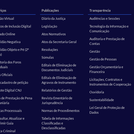
iços
Publicações
Transparência
ão Virtual
Diário da Justiça
Audiências e Sessões
os de Inclusão Digital
Legislação
Tecnologia da Informação e
Comunicação
ado Online
Atos Normativos
Auditoria e Prestação de
tidão Negativa
Atos da Secretaria Geral
Contas
idão Objeto e Pé (2º
Resoluções
Gestão
u)
Súmulas
Gestão de Pessoas
toria dos Foros
Editais de Eliminação de
duais
Gestão Orçamentária e
Documentos Judiciais
Financeira
s Oficiais
Editais de Eliminação de
Licitações, Contratos e
cadastro de petição
Agravos de Instrumento
Instrumentos de Cooperação
te Digital CNJ
Relatórios de Gestão
Ouvidoria
 de Prestação de Pena
Revista Ementário de
Sustentabilidade
niária
Jurisprudência
Lei Geral de Proteção de
as Processuais
Normas de Procedimentos
Dados
ultar, Atualizar e
Tabela de Informações
imir Guia
Classificadas e
Desclassificadas
a Criminal