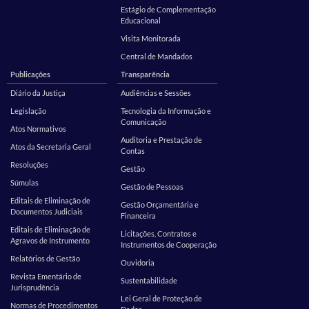
Estágio de Complementação
Educacional
Visita Monitorada
Central de Mandados
Publicações
Transparência
Diário da Justiça
Audiências e Sessões
Legislação
Tecnologia da Informação e
Comunicação
Atos Normativos
Auditoria e Prestação de
Atos da Secretaria Geral
Contas
Resoluções
Gestão
Súmulas
Gestão de Pessoas
Editais de Eliminação de
Gestão Orçamentária e
Documentos Judiciais
Financeira
Editais de Eliminação de
Licitações, Contratos e
Agravos de Instrumento
Instrumentos de Cooperação
Relatórios de Gestão
Ouvidoria
Revista Ementário de
Sustentabilidade
Jurisprudência
Lei Geral de Proteção de
Normas de Procedimentos