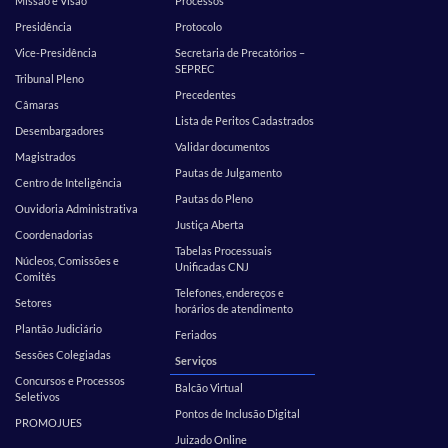
Missão e Visão
Processos
Presidência
Protocolo
Vice-Presidência
Secretaria de Precatórios –
SEPREC
Tribunal Pleno
Precedentes
Câmaras
Lista de Peritos Cadastrados
Desembargadores
Validar documentos
Magistrados
Pautas de Julgamento
Centro de Inteligência
Pautas do Pleno
Ouvidoria Administrativa
Justiça Aberta
Coordenadorias
Tabelas Processuais
Núcleos, Comissões e
Unificadas CNJ
Comitês
Telefones, endereços e
Setores
horários de atendimento
Plantão Judiciário
Feriados
Sessões Colegiadas
Serviços
Concursos e Processos
Balcão Virtual
Seletivos
Pontos de Inclusão Digital
PROMOJUES
Juizado Online