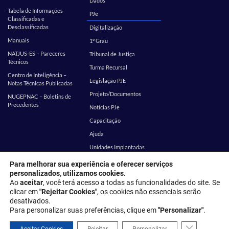
Dados
Tabela de Informações
PJe
Classificadas e
Desclassificadas
Digitalização
Manuais
1º Grau
NATJUS-ES – Pareceres
Tribunal de Justiça
Técnicos
Turma Recursal
Centro de Inteligência –
Legislação PJE
Notas Técnicas Publicadas
Projeto/Documentos
NUGEPNAC – Boletins de
Precedentes
Notícias PJe
Capacitação
Ajuda
Unidades Implantadas
Estatística
SEI
Para melhorar sua experiência e oferecer serviços
personalizados, utilizamos cookies.
EMES
Corregedoria
Ao
aceitar
, você terá acesso a todas as funcionalidades do site. Se
clicar em
"Rejeitar Cookies"
, os cookies não essenciais serão
desativados.
Endereço: Rua Desembargador Homero Mafra, 60 - Enseada do Suá,
Para personalizar suas preferências, clique em
"Personalizar"
.
Vitória - ES, 29050-906
Close GDPR 
Política de privacidade