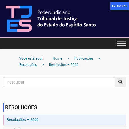
INTRANET
Você está aqui:
Home
>
Publicações
>
Resoluções
>
Resoluções – 2000
RESOLUÇÕES
Resoluções – 2000