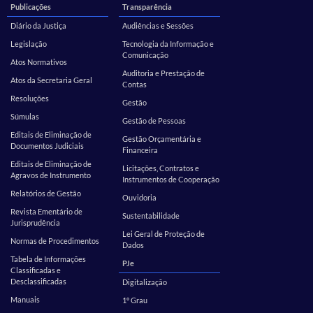
Publicações
Transparência
Diário da Justiça
Audiências e Sessões
Legislação
Tecnologia da Informação e
Comunicação
Atos Normativos
Auditoria e Prestação de
Atos da Secretaria Geral
Contas
Resoluções
Gestão
Súmulas
Gestão de Pessoas
Editais de Eliminação de
Gestão Orçamentária e
Documentos Judiciais
Financeira
Editais de Eliminação de
Licitações, Contratos e
Agravos de Instrumento
Instrumentos de Cooperação
Relatórios de Gestão
Ouvidoria
Revista Ementário de
Sustentabilidade
Jurisprudência
Lei Geral de Proteção de
Normas de Procedimentos
Dados
Tabela de Informações
PJe
Classificadas e
Desclassificadas
Digitalização
Manuais
1º Grau