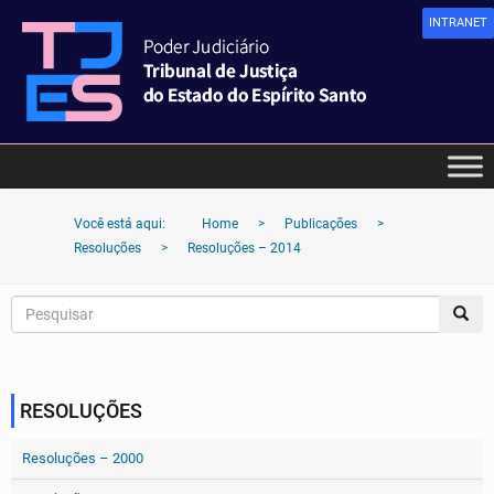
INTRANET
Você está aqui:
Home
>
Publicações
>
Resoluções
>
Resoluções – 2014
RESOLUÇÕES
Resoluções – 2000