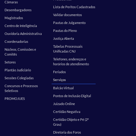
Câmaras
Lista de Peritos Cadastrados
Desembargadores
Validar documentos
Magistrados
Pautas de Julgamento
Centro de Inteligência
Pautas do Pleno
Ouvidoria Administrativa
Justiça Aberta
Coordenadorias
Tabelas Processuais
Núcleos, Comissões e
Unificadas CNJ
Comitês
Telefones, endereços e
Setores
horários de atendimento
Plantão Judiciário
Feriados
Sessões Colegiadas
Serviços
Concursos e Processos
Balcão Virtual
Seletivos
Pontos de Inclusão Digital
PROMOJUES
Juizado Online
Certidão Negativa
Certidão Objeto e Pé (2º
Grau)
Diretoria dos Foros