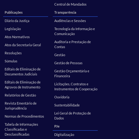
Central de Mandados
Publicações
Transparência
Diário da Justiça
Audiências e Sessões
Legislação
Tecnologia da Informação e
Comunicação
Atos Normativos
Auditoria e Prestação de
Atos da Secretaria Geral
Contas
Resoluções
Gestão
Súmulas
Gestão de Pessoas
Editais de Eliminação de
Gestão Orçamentária e
Documentos Judiciais
Financeira
Editais de Eliminação de
Licitações, Contratos e
Agravos de Instrumento
Instrumentos de Cooperação
Relatórios de Gestão
Ouvidoria
Revista Ementário de
Sustentabilidade
Jurisprudência
Lei Geral de Proteção de
Normas de Procedimentos
Dados
Tabela de Informações
PJe
Classificadas e
Desclassificadas
Digitalização