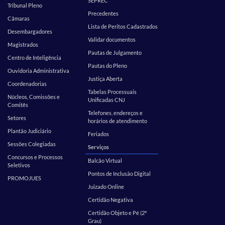
SEPREC
Tribunal Pleno
Precedentes
Câmaras
Lista de Peritos Cadastrados
Desembargadores
Validar documentos
Magistrados
Pautas de Julgamento
Centro de Inteligência
Pautas do Pleno
Ouvidoria Administrativa
Justiça Aberta
Coordenadorias
Tabelas Processuais
Núcleos, Comissões e
Unificadas CNJ
Comitês
Telefones, endereços e
Setores
horários de atendimento
Plantão Judiciário
Feriados
Sessões Colegiadas
Serviços
Concursos e Processos
Balcão Virtual
Seletivos
Pontos de Inclusão Digital
PROMOJUES
Juizado Online
Certidão Negativa
Certidão Objeto e Pé (2º
Grau)