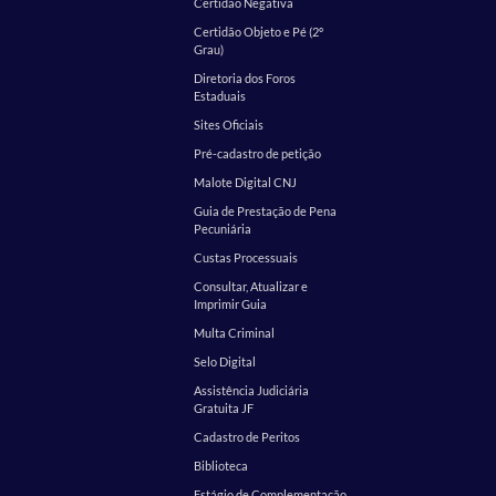
Certidão Negativa
Certidão Objeto e Pé (2º
Grau)
Diretoria dos Foros
Estaduais
Sites Oficiais
Pré-cadastro de petição
Malote Digital CNJ
Guia de Prestação de Pena
Pecuniária
Custas Processuais
Consultar, Atualizar e
Imprimir Guia
Multa Criminal
Selo Digital
Assistência Judiciária
Gratuita JF
Cadastro de Peritos
Biblioteca
Estágio de Complementação