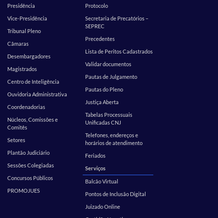
Presidência
Protocolo
Vice-Presidência
Secretaria de Precatórios –
SEPREC
Tribunal Pleno
Precedentes
Câmaras
Lista de Peritos Cadastrados
Desembargadores
Validar documentos
Magistrados
Pautas de Julgamento
Centro de Inteligência
Pautas do Pleno
Ouvidoria Administrativa
Justiça Aberta
Coordenadorias
Tabelas Processuais
Núcleos, Comissões e
Unificadas CNJ
Comitês
Telefones, endereços e
Setores
horários de atendimento
Plantão Judiciário
Feriados
Sessões Colegiadas
Serviços
Concursos Públicos
Balcão Virtual
PROMOJUES
Pontos de Inclusão Digital
Juizado Online