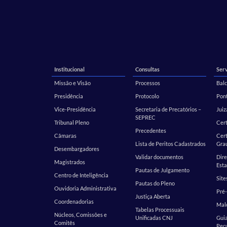
Institucional
Consultas
Serv
Missão e Visão
Processos
Balc
Presidência
Protocolo
Pont
Vice-Presidência
Secretaria de Precatórios –
Juiz
SEPREC
Tribunal Pleno
Cer
Precedentes
Câmaras
Cert
Lista de Peritos Cadastrados
Gra
Desembargadores
Validar documentos
Dire
Magistrados
Esta
Pautas de Julgamento
Centro de Inteligência
Site
Pautas do Pleno
Ouvidoria Administrativa
Pré-
Justiça Aberta
Coordenadorias
Malo
Tabelas Processuais
Núcleos, Comissões e
Unificadas CNJ
Guia
Comitês
Pecu