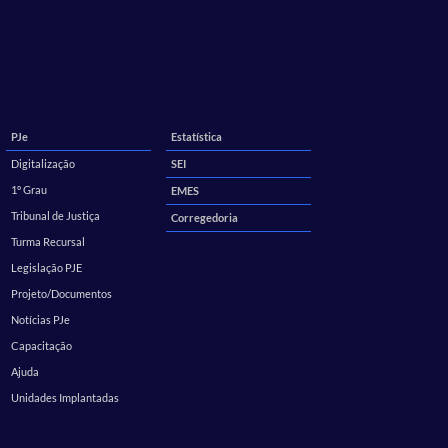
PJe
Estatística
Digitalização
SEI
1º Grau
EMES
Tribunal de Justiça
Corregedoria
Turma Recursal
Legislação PJE
Projeto/Documentos
Notícias PJe
Capacitação
Ajuda
Unidades Implantadas