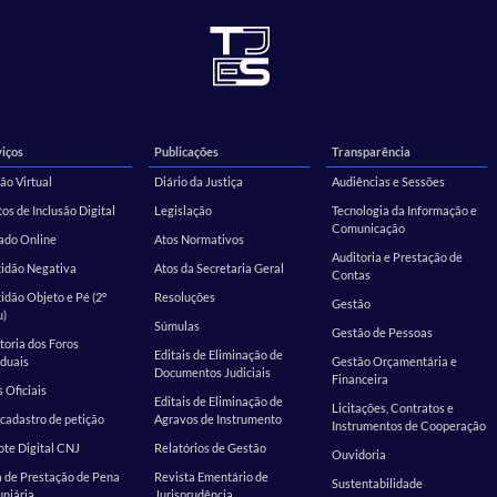
iços
Publicações
Transparência
ão Virtual
Diário da Justiça
Audiências e Sessões
os de Inclusão Digital
Legislação
Tecnologia da Informação e
Comunicação
ado Online
Atos Normativos
Auditoria e Prestação de
tidão Negativa
Atos da Secretaria Geral
Contas
idão Objeto e Pé (2º
Resoluções
Gestão
u)
Súmulas
Gestão de Pessoas
toria dos Foros
Editais de Eliminação de
duais
Gestão Orçamentária e
Documentos Judiciais
Financeira
s Oficiais
Editais de Eliminação de
Licitações, Contratos e
cadastro de petição
Agravos de Instrumento
Instrumentos de Cooperação
te Digital CNJ
Relatórios de Gestão
Ouvidoria
 de Prestação de Pena
Revista Ementário de
Sustentabilidade
niária
Jurisprudência