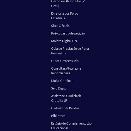
Certidão Objeto e Pé (2º
Grau)
Diretoria dos Foros
Estaduais
Sites Oficiais
Pré-cadastro de petição
Malote Digital CNJ
Guia de Prestação de Pena
Pecuniária
Custas Processuais
Consultar, Atualizar e
Imprimir Guia
Multa Criminal
Selo Digital
Assistência Judiciária
Gratuita JF
Cadastro de Peritos
Biblioteca
Estágio de Complementação
Educacional