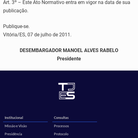
Art. 3º – Este Ato Normativo entra em vigor na data de sua
publicação.
Publique-se.
Vitória/ES, 07 de julho de 2011.
DESEMBARGADOR MANOEL ALVES RABELO
Presidente
Institucional
Consultas
Missão e Visão
Processos
Presidência
Protocolo