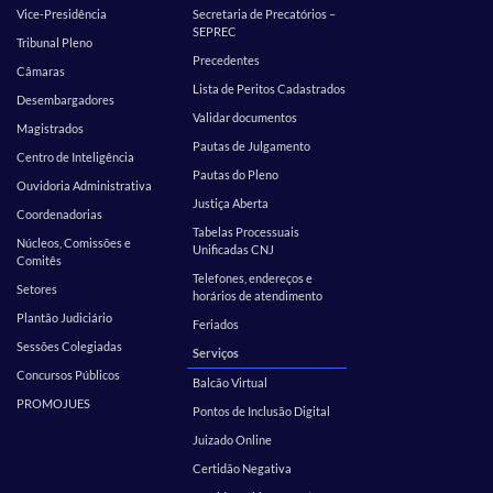
Vice-Presidência
Secretaria de Precatórios –
SEPREC
Tribunal Pleno
Precedentes
Câmaras
Lista de Peritos Cadastrados
Desembargadores
Validar documentos
Magistrados
Pautas de Julgamento
Centro de Inteligência
Pautas do Pleno
Ouvidoria Administrativa
Justiça Aberta
Coordenadorias
Tabelas Processuais
Núcleos, Comissões e
Unificadas CNJ
Comitês
Telefones, endereços e
Setores
horários de atendimento
Plantão Judiciário
Feriados
Sessões Colegiadas
Serviços
Concursos Públicos
Balcão Virtual
PROMOJUES
Pontos de Inclusão Digital
Juizado Online
Certidão Negativa