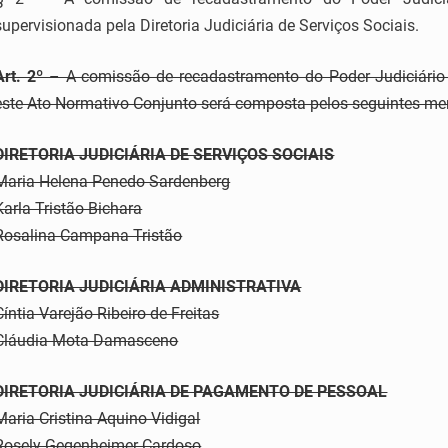
supervisionada pela Diretoria Judiciária de Serviços Sociais.
Art. 2º
– A comissão de recadastramento do Poder Judiciário 
este Ato Normativo Conjunto será composta pelos seguintes m
DIRETORIA JUDICIÁRIA DE SERVIÇOS SOCIAIS
Maria Helena Penedo Sardenberg
Karla Tristão Bichara
Rosalina Campana Tristão
DIRETORIA JUDICIÁRIA ADMINISTRATIVA
Cíntia Varejão Ribeiro de Freitas
Cláudia Mota Damasceno
DIRETORIA JUDICIÁRIA DE PAGAMENTO DE PESSOAL
Maria Cristina Aquino Vidigal
Rosely Gegenheimer Cardoso