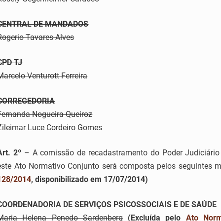
CENTRAL DE MANDADOS
Rogerio Tavares Alves
CPD TJ
Marcelo Venturott Ferreira
CORREGEDORIA
Fernanda Nogueira Queiroz
Zileimar Luce Cordeiro Gomes
Art. 2º
– A comissão de recadastramento do Poder Judiciário 
este Ato Normativo Conjunto será composta pelos seguintes
128/2014
, disponibilizado em 17/07/2014)
COORDENADORIA DE SERVIÇOS PSICOSSOCIAIS E DE SAÚDE
Maria Helena Penedo Sardenberg
(Excluída pelo
Ato Norm