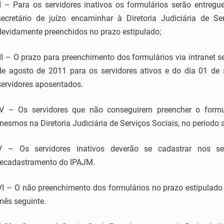
II – Para os servidores inativos os formulários serão entreg
secretário de juízo encaminhar à Diretoria Judiciária de Se
devidamente preenchidos no prazo estipulado;
III – O prazo para preenchimento dos formulários via intranet 
de agosto de 2011 para os servidores ativos e do dia 01 de
servidores aposentados.
IV – Os servidores que não conseguirem preencher o formul
mesmos na Diretoria Judiciária de Serviços Sociais, no períod
V – Os servidores inativos deverão se cadastrar nos se
recadastramento do IPAJM.
VI – O não preenchimento dos formulários no prazo estipulad
mês seguinte.