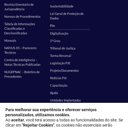
Revista Ementário de
Sustentabilidade
Jurisprudência
Lei Geral de Proteção de
Normas de Procedimentos
Dados
Tabela de Informações
PJe
Classificadas e
Desclassificadas
Digitalização
Manuais
1º Grau
NATJUS-ES – Pareceres
Tribunal de Justiça
Técnicos
Turma Recursal
Centro de Inteligência –
Legislação PJE
Notas Técnicas Publicadas
Projeto/Documentos
NUGEPNAC – Boletins de
Precedentes
Notícias PJe
Capacitação
Ajuda
Unidades Implantadas
Estatística
SEI
Para melhorar sua experiência e oferecer serviços
personalizados, utilizamos cookies.
EMES
Corregedoria
Ao
aceitar
, você terá acesso a todas as funcionalidades do site. Se
clicar em
"Rejeitar Cookies"
, os cookies não essenciais serão