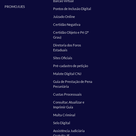
Balcão Virtual
PROMOJUES
Pontos de Inclusão Digital
Juizado Online
Certidão Negativa
Certidão Objeto e Pé (2º
Grau)
Diretoria dos Foros
Estaduais
Sites Oficiais
Pré-cadastro de petição
Malote Digital CNJ
Guia de Prestação de Pena
Pecuniária
Custas Processuais
Consultar, Atualizar e
Imprimir Guia
Multa Criminal
Selo Digital
Assistência Judiciária
Gratuita JF