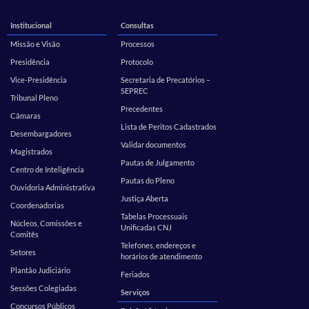
Institucional
Consultas
Missão e Visão
Processos
Presidência
Protocolo
Vice-Presidência
Secretaria de Precatórios –
SEPREC
Tribunal Pleno
Precedentes
Câmaras
Lista de Peritos Cadastrados
Desembargadores
Validar documentos
Magistrados
Pautas de Julgamento
Centro de Inteligência
Pautas do Pleno
Ouvidoria Administrativa
Justiça Aberta
Coordenadorias
Tabelas Processuais
Núcleos, Comissões e
Unificadas CNJ
Comitês
Telefones, endereços e
Setores
horários de atendimento
Plantão Judiciário
Feriados
Sessões Colegiadas
Serviços
Concursos Públicos