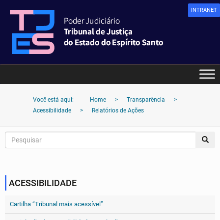
INTRANET
Você está aqui:
Home
>
Transparência
>
Acessibilidade
>
Relatórios de Ações
ACESSIBILIDADE
Cartilha “Tribunal mais acessível”