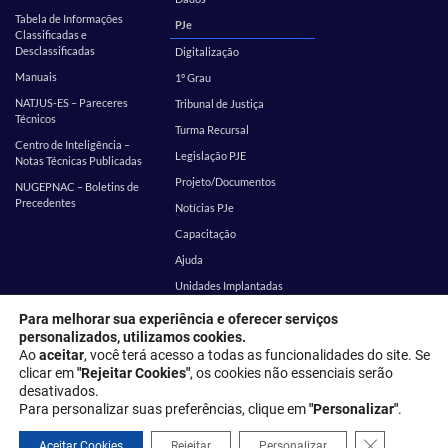
Tabela de Informações
PJe
Classificadas e
Desclassificadas
Digitalização
Manuais
1º Grau
NATJUS-ES – Pareceres
Tribunal de Justiça
Técnicos
Turma Recursal
Centro de Inteligência –
Legislação PJE
Notas Técnicas Publicadas
Projeto/Documentos
NUGEPNAC – Boletins de
Precedentes
Notícias PJe
Capacitação
Ajuda
Unidades Implantadas
Estatística
SEI
Para melhorar sua experiência e oferecer serviços
personalizados, utilizamos cookies.
EMES
Corregedoria
Ao
aceitar
, você terá acesso a todas as funcionalidades do site. Se
clicar em
"Rejeitar Cookies"
, os cookies não essenciais serão
desativados.
Endereço: Rua Desembargador Homero Mafra, 60 - Enseada do Suá,
Para personalizar suas preferências, clique em
"Personalizar"
.
Vitória - ES, 29050-906
Close GDPR 
Política de privacidade
Aceitar Cookies
Rejeitar
Personalizar