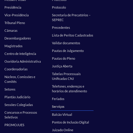
Presidência
Protocolo
Vice-Presidência
Secretaria de Precatórios –
SEPREC
Tribunal Pleno
Precedentes
Câmaras
Lista de Peritos Cadastrados
Desembargadores
Validar documentos
Magistrados
Pautas de Julgamento
Centro de Inteligência
Pautas do Pleno
Ouvidoria Administrativa
Justiça Aberta
Coordenadorias
Tabelas Processuais
Núcleos, Comissões e
Unificadas CNJ
Comitês
Telefones, endereços e
Setores
horários de atendimento
Plantão Judiciário
Feriados
Sessões Colegiadas
Serviços
Concursos e Processos
Balcão Virtual
Seletivos
Pontos de Inclusão Digital
PROMOJUES
Juizado Online