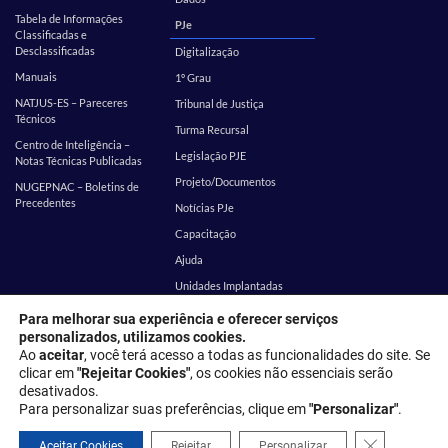
Tabela de Informações
PJe
Classificadas e
Desclassificadas
Digitalização
Manuais
1º Grau
NATJUS-ES – Pareceres
Tribunal de Justiça
Técnicos
Turma Recursal
Centro de Inteligência –
Legislação PJE
Notas Técnicas Publicadas
Projeto/Documentos
NUGEPNAC – Boletins de
Precedentes
Notícias PJe
Capacitação
Ajuda
Unidades Implantadas
Estatística
SEI
Para melhorar sua experiência e oferecer serviços
personalizados, utilizamos cookies.
EMES
Corregedoria
Ao
aceitar
, você terá acesso a todas as funcionalidades do site. Se
clicar em
"Rejeitar Cookies"
, os cookies não essenciais serão
desativados.
Endereço: Rua Desembargador Homero Mafra, 60 - Enseada do Suá,
Para personalizar suas preferências, clique em
"Personalizar"
.
Vitória - ES, 29050-906
Close GDPR 
Política de privacidade
Aceitar Cookies
Rejeitar
Personalizar