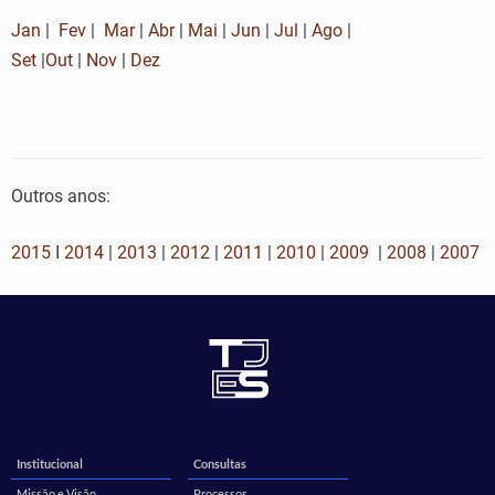
Jan
|
Fev
|
Mar
|
Abr
|
Mai
|
Jun
|
Jul
|
Ago
|
Set
|
Out
|
Nov
|
Dez
Outros anos:
2015
I
2014
|
2013
|
2012
|
2011
|
2010
|
2009
|
2008
|
2007
Institucional
Consultas
Missão e Visão
Processos