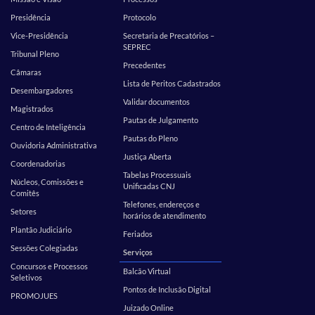
Presidência
Protocolo
Vice-Presidência
Secretaria de Precatórios –
SEPREC
Tribunal Pleno
Precedentes
Câmaras
Lista de Peritos Cadastrados
Desembargadores
Validar documentos
Magistrados
Pautas de Julgamento
Centro de Inteligência
Pautas do Pleno
Ouvidoria Administrativa
Justiça Aberta
Coordenadorias
Tabelas Processuais
Núcleos, Comissões e
Unificadas CNJ
Comitês
Telefones, endereços e
Setores
horários de atendimento
Plantão Judiciário
Feriados
Sessões Colegiadas
Serviços
Concursos e Processos
Balcão Virtual
Seletivos
Pontos de Inclusão Digital
PROMOJUES
Juizado Online