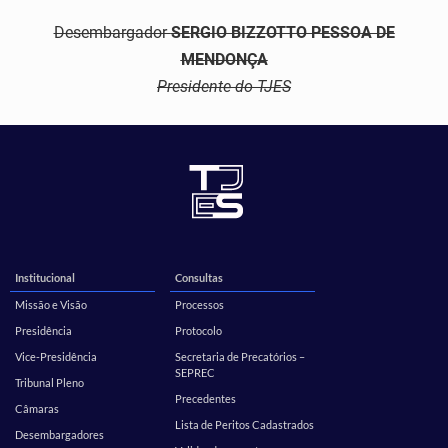
Desembargador
S
E
RGIO BIZZOTTO PESSOA DE
MENDONÇA
Presidente do TJES
Institucional
Consultas
Missão e Visão
Processos
Presidência
Protocolo
Vice-Presidência
Secretaria de Precatórios –
SEPREC
Tribunal Pleno
Precedentes
Câmaras
Lista de Peritos Cadastrados
Desembargadores