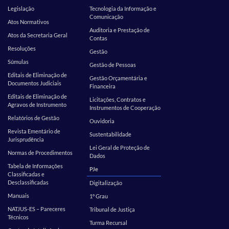
Legislação
Tecnologia da Informação e
Comunicação
Atos Normativos
Auditoria e Prestação de
Atos da Secretaria Geral
Contas
Resoluções
Gestão
Súmulas
Gestão de Pessoas
Editais de Eliminação de
Gestão Orçamentária e
Documentos Judiciais
Financeira
Editais de Eliminação de
Licitações, Contratos e
Agravos de Instrumento
Instrumentos de Cooperação
Relatórios de Gestão
Ouvidoria
Revista Ementário de
Sustentabilidade
Jurisprudência
Lei Geral de Proteção de
Normas de Procedimentos
Dados
Tabela de Informações
PJe
Classificadas e
Desclassificadas
Digitalização
Manuais
1º Grau
NATJUS-ES – Pareceres
Tribunal de Justiça
Técnicos
Turma Recursal