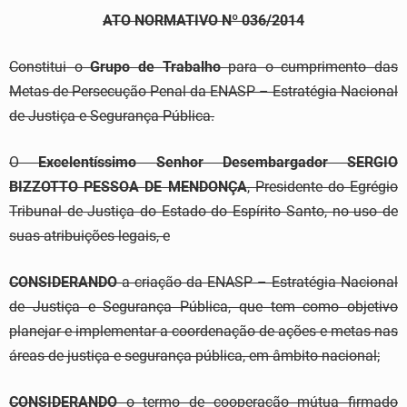
ATO NORMATIVO Nº 036
/201
4
Constitui o
Grupo de Trabalho
para o cumprimento das
Metas de Persecução Penal da ENASP – Estratégia Nacional
de Justiça e Segurança Pública.
O
Excelentíssimo
Senhor Desembargador
S
E
RGIO
BIZZOTTO PESSOA DE MENDONÇA
, Presidente do Egrégio
Tribunal de Justiça do Estado do Espírito Santo, no uso de
suas atribuições legais, e
CONSIDERANDO
a criação da ENASP – Estratégia Nacional
de Justiça e Segurança Pública, que tem como objetivo
planejar e implementar a coordenação de ações e metas nas
áreas de justiça e segurança pública, em âmbito nacional;
CONSIDERANDO
o termo de cooperação mútua firmado