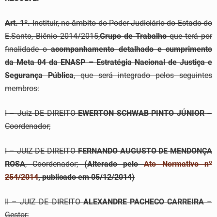
Art. 1º.
Instituir, no âmbito do Poder Judiciário do Estado do
E.Santo, Biênio 2014/2015,
Grupo de Trabalho
que terá por
finalidade o
acompanhamento detalhado e cumprimento
da Meta
04
da
ENASP – Estratégia Nacional de Justiça e
Segurança Pública
, que será integrado pelos seguintes
membros:
I – Juiz DE DIREITO
EWERTON SCHWAB PINTO JÚNIOR
–
Coordenador;
I – JUIZ DE DIREITO
FERNANDO AUGUSTO DE MENDONÇA
ROSA
, Coordenador;
(Alterado pelo
Ato Normativo nº
254/2014
, publicado em 05/12/2014)
II – JUIZ DE DIREITO
ALEXANDRE PACHECO CARREIRA
–
Gestor;