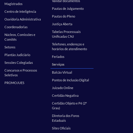
Validar documentos
Magistrados
Pautas de Julgamento
Centro de Inteligência
Pautas do Pleno
Ouvidoria Administrativa
Justiça Aberta
Coordenadorias
Tabelas Processuais
Núcleos, Comissões e
Unificadas CNJ
Comitês
Telefones, endereços e
Setores
horários de atendimento
Plantão Judiciário
Feriados
Sessões Colegiadas
Serviços
Concursos e Processos
Balcão Virtual
Seletivos
Pontos de Inclusão Digital
PROMOJUES
Juizado Online
Certidão Negativa
Certidão Objeto e Pé (2º
Grau)
Diretoria dos Foros
Estaduais
Sites Oficiais