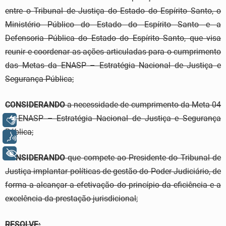
entre o Tribunal de Justiça do Estado do Espírito Santo, o
Ministério Público do Estado do Espírito Santo e a
Defensoria Pública do Estado do Espírito Santo, que visa
reunir e coordenar as ações articuladas para o cumprimento
das Metas da ENASP – Estratégia Nacional de Justiça e
Segurança Pública;
CONSIDERANDO
a necessidade de cumprimento da Meta 04
da ENASP – Estratégia Nacional de Justiça e Segurança
Libras
Pública;
Voz
+ Acessibilidade
CONSIDERANDO
que compete ao Presidente do Tribunal de
Justiça implantar políticas de gestão do Poder Judiciário, de
forma a alcançar a efetivação do princípio da eficiência e a
excelência da prestação jurisdicional;
RESOLVE
: