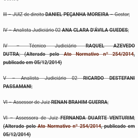
III – JUIZ de direito
DANIEL PEÇANHA MOREIRA
– Gestor;
IV – Analista Judiciário 02
ANA CLARA D’ÁVILA GUEDES
;
IV – Técnico Judiciário
RAQUEL AZEVEDO
DUTRA
;
(Alterado pelo
Ato Normativo nº 254/2014
,
publicado em 05/12/2014)
V – Analista Judiciário 02
RICARDO DESTEFANI
PASSAMANI
;
VI – Assessor de Juiz
RENAN BRAHIM GUERRA
;
VI – Assessora de Juiz
FERNANDA DUARTE VENTURIM
;
(Alterado pelo
Ato Normativo nº 254/2014
, publicado em
05/12/2014)