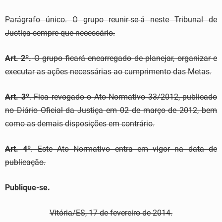
Parágrafo único. O grupo reunir-se-á neste Tribunal de
Justiça sempre que necessário.
Art. 2º.
O grupo ficará encarregado de planejar, organizar e
executar as ações necessárias ao cumprimento das Metas.
Art. 3º
. Fica revogado o Ato Normativo 33/2012, publicado
no Diário Oficial da Justiça em 02 de março de 2012, bem
como as demais disposições em contrário.
Art. 4º
. Este Ato Normativo entra em vigor na data de
publicação.
Publique-se.
Vitória/ES, 17 de fevereiro de 2014.