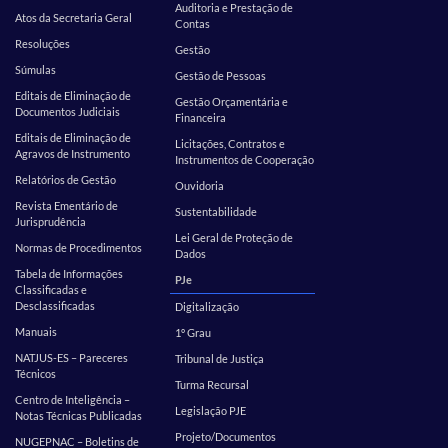
Auditoria e Prestação de
Atos da Secretaria Geral
Contas
Resoluções
Gestão
Súmulas
Gestão de Pessoas
Editais de Eliminação de
Gestão Orçamentária e
Documentos Judiciais
Financeira
Editais de Eliminação de
Licitações, Contratos e
Agravos de Instrumento
Instrumentos de Cooperação
Relatórios de Gestão
Ouvidoria
Revista Ementário de
Sustentabilidade
Jurisprudência
Lei Geral de Proteção de
Normas de Procedimentos
Dados
Tabela de Informações
PJe
Classificadas e
Desclassificadas
Digitalização
Manuais
1º Grau
NATJUS-ES – Pareceres
Tribunal de Justiça
Técnicos
Turma Recursal
Centro de Inteligência –
Legislação PJE
Notas Técnicas Publicadas
Projeto/Documentos
NUGEPNAC – Boletins de