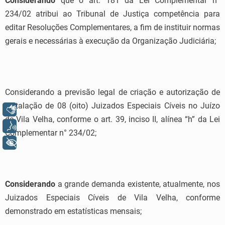
Considerando
que o art. 181 da Lei Complementar n°
234/02 atribui ao Tribunal de Justiça competência para
editar Resoluções Complementares, a fim de instituir normas
gerais e necessárias à execução da Organização Judiciária;
Considerando a previsão legal de criação e autorização de
instalação de 08 (oito) Juizados Especiais Cíveis no Juízo
Libras
de Vila Velha, conforme o art. 39, inciso II, alínea “h” da Lei
Voz
Complementar n° 234/02;
+ Acessibilidade
Considerando
a grande demanda existente, atualmente, nos
Juizados Especiais Cíveis de Vila Velha, conforme
demonstrado em estatísticas mensais;