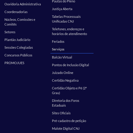
Pautas do Pleno
Ouvidoria Administrativa
Justiça Aberta
Coordenadorias
Tabelas Processuais
Núcleos, Comissões e
Unificadas CNJ
Comitês
Telefones, endereços e
Setores
horários de atendimento
Plantão Judiciário
Feriados
Sessões Colegiadas
Serviços
Concursos Públicos
Balcão Virtual
PROMOJUES
Pontos de Inclusão Digital
Juizado Online
Certidão Negativa
Certidão Objeto e Pé (2º
Grau)
Diretoria dos Foros
Estaduais
Sites Oficiais
Pré-cadastro de petição
Malote Digital CNJ