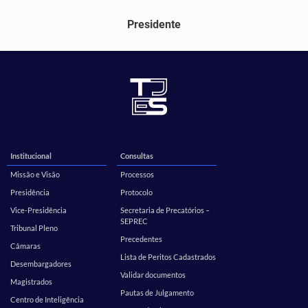
Presidente
Institucional
Consultas
Missão e Visão
Processos
Presidência
Protocolo
Vice-Presidência
Secretaria de Precatórios –
SEPREC
Tribunal Pleno
Precedentes
Câmaras
Lista de Peritos Cadastrados
Desembargadores
Validar documentos
Magistrados
Pautas de Julgamento
Centro de Inteligência