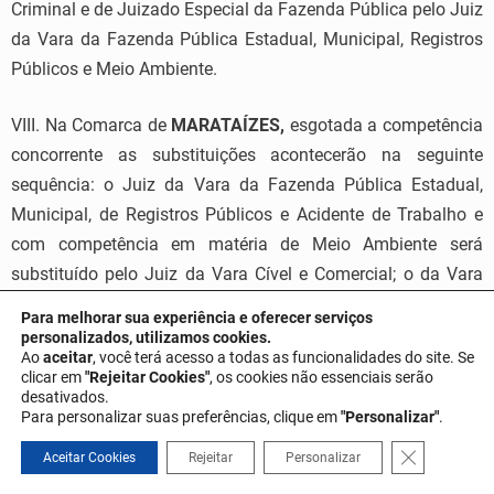
Criminal e de Juizado Especial da Fazenda Pública pelo Juiz
da Vara da Fazenda Pública Estadual, Municipal, Registros
Públicos e Meio Ambiente.
VIII. Na Comarca de
MARATAÍZES,
esgotada a competência
concorrente as substituições acontecerão na seguinte
sequência: o Juiz da Vara da Fazenda Pública Estadual,
Municipal, de Registros Públicos e Acidente de Trabalho e
com competência em matéria de Meio Ambiente será
substituído pelo Juiz da Vara Cível e Comercial; o da Vara
Cível e Comercial pelo Juiz da Vara de Família, Órfãos e
Para melhorar sua experiência e oferecer serviços
Sucessões e Infância e Juventude; o da Vara de Família,
personalizados, utilizamos cookies.
Ao
aceitar
, você terá acesso a todas as funcionalidades do site. Se
Órfãos e Sucessões e Infância e Juventude pelo Juiz da
clicar em
"Rejeitar Cookies"
, os cookies não essenciais serão
Vara Criminal; o da Vara Criminal pelo Juiz do Juizado
desativados.
Para personalizar suas preferências, clique em
"Personalizar"
.
Especial Cível, Criminal e da Fazenda Pública; o do Juizado
Especial Cível, Criminal e da Fazenda Pública pelo Juiz da
Close GDPR 
Aceitar Cookies
Rejeitar
Personalizar
Fazenda Pública Estadual, Municipal, Registros Públicos,