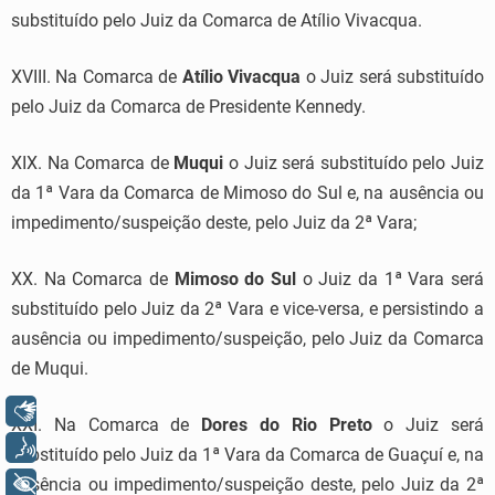
substituído pelo Juiz da Comarca de Atílio Vivacqua.
XVIII. Na Comarca de
Atílio Vivacqua
o Juiz será substituído
pelo Juiz da Comarca de Presidente Kennedy.
XIX. Na Comarca de
Muqui
o Juiz será substituído pelo Juiz
da 1ª Vara da Comarca de Mimoso do Sul e, na ausência ou
impedimento/suspeição deste, pelo Juiz da 2ª Vara;
XX. Na Comarca de
Mimoso do Sul
o Juiz da 1ª Vara será
substituído pelo Juiz da 2ª Vara e vice-versa, e persistindo a
ausência ou impedimento/suspeição, pelo Juiz da Comarca
de Muqui.
Libras
XXI. Na Comarca de
Dores do Rio Preto
o Juiz será
Voz
substituído pelo Juiz da 1ª Vara da Comarca de Guaçuí e, na
+ Acessibilidade
ausência ou impedimento/suspeição deste, pelo Juiz da 2ª