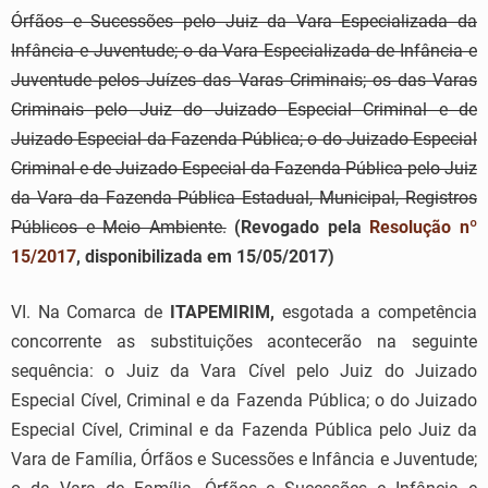
Órfãos e Sucessões pelo Juiz da Vara Especializada da
Infância e Juventude; o da Vara Especializada de Infância e
Juventude pelos Juízes das Varas Criminais; os das Varas
Criminais pelo Juiz do Juizado Especial Criminal e de
Juizado Especial da Fazenda Pública; o do Juizado Especial
Criminal e de Juizado Especial da Fazenda Pública pelo Juiz
da Vara da Fazenda Pública Estadual, Municipal, Registros
Públicos e Meio Ambiente.
(Revogado pela
Resolução nº
15/2017
, disponibilizada em 15/05/2017)
VI. Na Comarca de
ITAPEMIRIM,
esgotada a competência
concorrente as substituições acontecerão na seguinte
sequência: o Juiz da Vara Cível pelo Juiz do Juizado
Especial Cível, Criminal e da Fazenda Pública; o do Juizado
Especial Cível, Criminal e da Fazenda Pública pelo Juiz da
Vara de Família, Órfãos e Sucessões e Infância e Juventude;