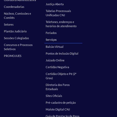
Justiça Aberta
Coordenadorias
Tabelas Processuais
Núcleos, Comissões e
Unificadas CNJ
Comitês
Telefones, endereços e
Setores
horários de atendimento
Plantão Judiciário
Feriados
Sessões Colegiadas
Serviços
Concursos e Processos
Balcão Virtual
Seletivos
Pontos de Inclusão Digital
PROMOJUES
Juizado Online
Certidão Negativa
Certidão Objeto e Pé (2º
Grau)
Diretoria dos Foros
Estaduais
Sites Oficiais
Pré-cadastro de petição
Malote Digital CNJ
Guia de Prestação de Pena