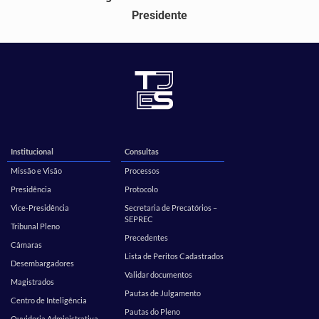
Presidente
Institucional
Consultas
Missão e Visão
Processos
Presidência
Protocolo
Vice-Presidência
Secretaria de Precatórios –
SEPREC
Tribunal Pleno
Precedentes
Câmaras
Lista de Peritos Cadastrados
Desembargadores
Validar documentos
Magistrados
Pautas de Julgamento
Centro de Inteligência
Pautas do Pleno
Ouvidoria Administrativa