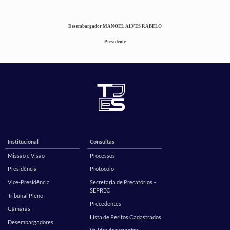
Desembargador MANOEL ALVES RABELO
Presidente
Institucional
Consultas
Missão e Visão
Processos
Presidência
Protocolo
Vice-Presidência
Secretaria de Precatórios –
SEPREC
Tribunal Pleno
Precedentes
Câmaras
Lista de Peritos Cadastrados
Desembargadores