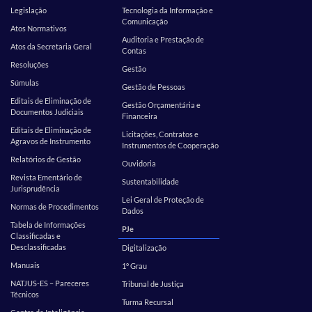
Legislação
Tecnologia da Informação e
Comunicação
Atos Normativos
Auditoria e Prestação de
Atos da Secretaria Geral
Contas
Resoluções
Gestão
Súmulas
Gestão de Pessoas
Editais de Eliminação de
Gestão Orçamentária e
Documentos Judiciais
Financeira
Editais de Eliminação de
Licitações, Contratos e
Agravos de Instrumento
Instrumentos de Cooperação
Relatórios de Gestão
Ouvidoria
Revista Ementário de
Sustentabilidade
Jurisprudência
Lei Geral de Proteção de
Normas de Procedimentos
Dados
Tabela de Informações
PJe
Classificadas e
Desclassificadas
Digitalização
Manuais
1º Grau
NATJUS-ES – Pareceres
Tribunal de Justiça
Técnicos
Turma Recursal