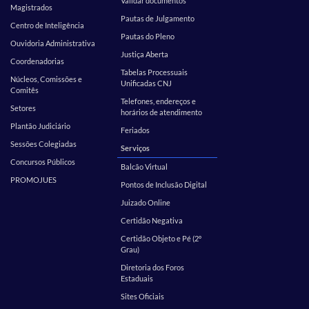
Validar documentos
Magistrados
Pautas de Julgamento
Centro de Inteligência
Pautas do Pleno
Ouvidoria Administrativa
Justiça Aberta
Coordenadorias
Tabelas Processuais
Núcleos, Comissões e
Unificadas CNJ
Comitês
Telefones, endereços e
Setores
horários de atendimento
Plantão Judiciário
Feriados
Sessões Colegiadas
Serviços
Concursos Públicos
Balcão Virtual
PROMOJUES
Pontos de Inclusão Digital
Juizado Online
Certidão Negativa
Certidão Objeto e Pé (2º
Grau)
Diretoria dos Foros
Estaduais
Sites Oficiais