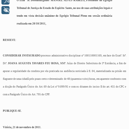
Voz
O Exmº Sr. Desembargador MANOEL ALVES RABELO, Presidente do Egrégio
Tribunal de Justiça do Estado do Espírito Santo, no uso de suas atribuições legais e
+ Acessibilidade
tendo em vista decisão unânime do Egrégio Tribunal Pleno em sessão ordinária
realizada em 20/10/2011,
RESOLVE:
CONSIDERAR
INSTAURADO
processo administrativo disciplinar nº 100110001169, em face do Exmª. Srª.
Drª.
JOANA AUGUSTA TAVARES FEU ROSA
, MMª. Juíza de Direito Substituta de 3ª Entrância, a fim de
apurar a regularidade da conduta por ela praticada na audiência noticiada à fl. 04, materializada na prisão em
flagrante de uma cidadã pelo prazo certo e determinado de 48 (quarenta e oito) horas, em aparente confronto com
a dicção do Parágrafo Único do Art. 69 da Lei nº 9.099/95 e com os ditames do inciso II do art. 455 do CPC e
com a Parágrafo Único do Art. 795 do CPP.
PUBLIQUE-SE
.
Vitória, 21 de novembro de 2011.