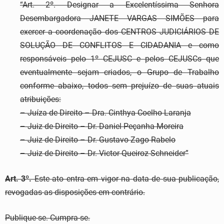
“Art. 2º. Designar a Excelentíssima Senhora
Desembargadora JANETE VARGAS SIMÕES para
exercer a coordenação dos CENTROS JUDICIÁRIOS DE
SOLUÇÃO DE CONFLITOS E CIDADANIA e como
responsáveis pelo 1º CEJUSC e pelos CEJUSCs que
eventualmente sejam criados, o Grupo de Trabalho
conforme abaixo, todos sem prejuízo de suas atuais
atribuições:
– Juíza de Direito – Dra. Cinthya Coelho Laranja
– Juiz de Direito – Dr. Daniel Peçanha Moreira
– Juiz de Direito – Dr. Gustavo Zago Rabelo
– Juiz de Direito – Dr. Victor Queiroz Schneider”
Art. 3º.
Este ato entra em vigor na data de sua publicação,
revogadas as disposições em contrário.
Publique-se. Cumpra-se.