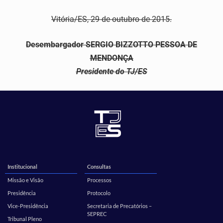
Vitória/ES, 29 de outubro de 2015.
Desembargador SERGIO BIZZOTTO PESSOA DE
MENDONÇA
Presidente do TJ/ES
Institucional
Consultas
Missão e Visão
Processos
Presidência
Protocolo
Vice-Presidência
Secretaria de Precatórios –
SEPREC
Tribunal Pleno