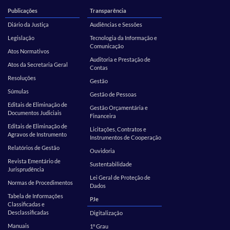
Publicações
Transparência
Diário da Justiça
Audiências e Sessões
Legislação
Tecnologia da Informação e
Comunicação
Atos Normativos
Auditoria e Prestação de
Atos da Secretaria Geral
Contas
Resoluções
Gestão
Súmulas
Gestão de Pessoas
Editais de Eliminação de
Gestão Orçamentária e
Documentos Judiciais
Financeira
Editais de Eliminação de
Licitações, Contratos e
Agravos de Instrumento
Instrumentos de Cooperação
Relatórios de Gestão
Ouvidoria
Revista Ementário de
Sustentabilidade
Jurisprudência
Lei Geral de Proteção de
Normas de Procedimentos
Dados
Tabela de Informações
PJe
Classificadas e
Desclassificadas
Digitalização
Manuais
1º Grau