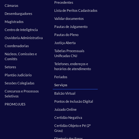
Precedentes
Câmaras
Lista de Peritos Cadastrados
Desembargadores
Validar documentos
Magistrados
Pautas de Julgamento
Centro de Inteligência
Pautas do Pleno
Ouvidoria Administrativa
Justiça Aberta
Coordenadorias
Tabelas Processuais
Núcleos, Comissões e
Unificadas CNJ
Comitês
Telefones, endereços e
Setores
horários de atendimento
Plantão Judiciário
Feriados
Sessões Colegiadas
Serviços
Concursos e Processos
Balcão Virtual
Seletivos
Pontos de Inclusão Digital
PROMOJUES
Juizado Online
Certidão Negativa
Certidão Objeto e Pé (2º
Grau)
Diretoria dos Foros