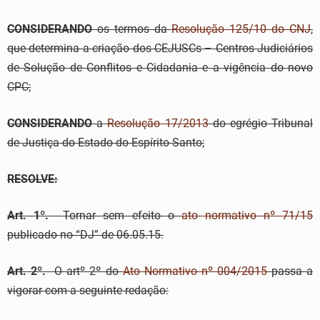
CONSIDERANDO
os termos da
Resolução 125/10 do CNJ
,
que determina a criação dos CEJUSCs – Centros Judiciários
de Solução de Conflitos e Cidadania e a vigência do novo
CPC;
CONSIDERANDO
a
Resolução 17/2013
do egrégio Tribunal
de Justiça do Estado do Espírito Santo;
RESOLVE:
Art. 1º.
Tornar sem efeito o
ato normativo nº 71/15
publicado no “DJ” de 06.05.15.
Art. 2º.
O artº 2º do
Ato Normativo nº 004/2015
passa a
vigorar com a seguinte redação: