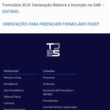
Formulário XLVI- Declaração Relativa à Inscrição na OAB –
EDITÁVEL
ORIENTAÇÕES PARA PREENCHER FORMULÁRIO PASEP
Institucional
Consultas
Missão e Visão
Processos
Presidência
Protocolo
Vice-Presidência
Secretaria de Precatórios –
SEPREC
Tribunal Pleno
Precedentes
Câmaras
Lista de Peritos Cadastrados
Desembargadores