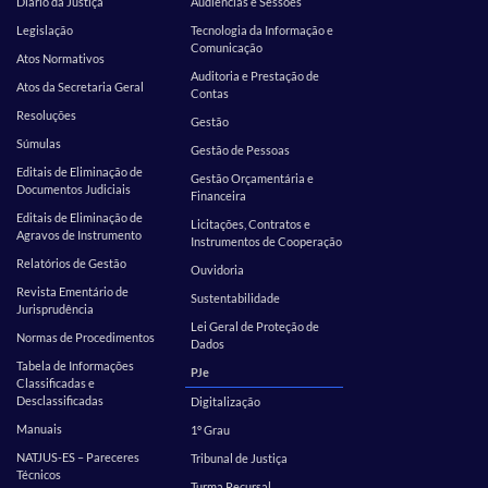
Diário da Justiça
Audiências e Sessões
Legislação
Tecnologia da Informação e
Comunicação
Atos Normativos
Auditoria e Prestação de
Atos da Secretaria Geral
Contas
Resoluções
Gestão
Súmulas
Gestão de Pessoas
Editais de Eliminação de
Gestão Orçamentária e
Documentos Judiciais
Financeira
Editais de Eliminação de
Licitações, Contratos e
Agravos de Instrumento
Instrumentos de Cooperação
Relatórios de Gestão
Ouvidoria
Revista Ementário de
Sustentabilidade
Jurisprudência
Lei Geral de Proteção de
Normas de Procedimentos
Dados
Tabela de Informações
PJe
Classificadas e
Desclassificadas
Digitalização
Manuais
1º Grau
NATJUS-ES – Pareceres
Tribunal de Justiça
Técnicos
Turma Recursal