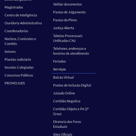
Validar documentos
Magistrados
Pautas de Julgamento
Centro de Inteligência
Pautas do Pleno
Ouvidoria Administrativa
Justiça Aberta
Coordenadorias
Tabelas Processuais
Núcleos, Comissões e
Unificadas CNJ
Comitês
Telefones, endereços e
Setores
horários de atendimento
Plantão Judiciário
Feriados
Sessões Colegiadas
Serviços
Concursos Públicos
Balcão Virtual
PROMOJUES
Pontos de Inclusão Digital
Juizado Online
Certidão Negativa
Certidão Objeto e Pé (2º
Grau)
Diretoria dos Foros
Estaduais
Sites Oficiais