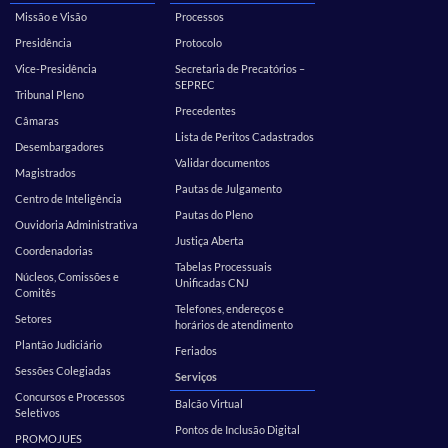
Missão e Visão
Processos
Presidência
Protocolo
Vice-Presidência
Secretaria de Precatórios –
SEPREC
Tribunal Pleno
Precedentes
Câmaras
Lista de Peritos Cadastrados
Desembargadores
Validar documentos
Magistrados
Pautas de Julgamento
Centro de Inteligência
Pautas do Pleno
Ouvidoria Administrativa
Justiça Aberta
Coordenadorias
Tabelas Processuais
Núcleos, Comissões e
Unificadas CNJ
Comitês
Telefones, endereços e
Setores
horários de atendimento
Plantão Judiciário
Feriados
Sessões Colegiadas
Serviços
Concursos e Processos
Balcão Virtual
Seletivos
Pontos de Inclusão Digital
PROMOJUES