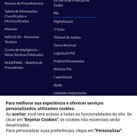
Lei Geral de Proteção de
Normas de Procedimentos
Dados
Tabela de Informações
PJe
Classificadas e
Desclassificadas
Digitalização
Manuais
1º Grau
NATJUS-ES – Pareceres
Tribunal de Justiça
Técnicos
Turma Recursal
Centro de Inteligência –
Legislação PJE
Notas Técnicas Publicadas
Projeto/Documentos
NUGEPNAC – Boletins de
Precedentes
Notícias PJe
Capacitação
Ajuda
Unidades Implantadas
Estatística
SEI
Para melhorar sua experiência e oferecer serviços
personalizados, utilizamos cookies.
EMES
Corregedoria
Ao
aceitar
, você terá acesso a todas as funcionalidades do site. Se
clicar em
"Rejeitar Cookies"
, os cookies não essenciais serão
desativados.
Endereço: Rua Desembargador Homero Mafra, 60 - Enseada do Suá,
Para personalizar suas preferências, clique em
"Personalizar"
.
Vitória - ES, 29050-906