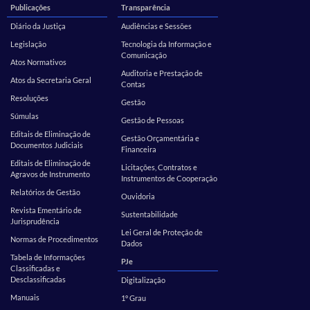
Publicações
Transparência
Diário da Justiça
Audiências e Sessões
Legislação
Tecnologia da Informação e
Comunicação
Atos Normativos
Auditoria e Prestação de
Atos da Secretaria Geral
Contas
Resoluções
Gestão
Súmulas
Gestão de Pessoas
Editais de Eliminação de
Gestão Orçamentária e
Documentos Judiciais
Financeira
Editais de Eliminação de
Licitações, Contratos e
Agravos de Instrumento
Instrumentos de Cooperação
Relatórios de Gestão
Ouvidoria
Revista Ementário de
Sustentabilidade
Jurisprudência
Lei Geral de Proteção de
Normas de Procedimentos
Dados
Tabela de Informações
PJe
Classificadas e
Desclassificadas
Digitalização
Manuais
1º Grau