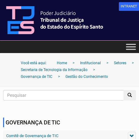
INTRANET
Você está aqui:
Home
>
Institucional
>
Setores
>
Secretaria de Tecnologia da Informação
>
Governança de TIC
>
Gestão do Conhecimento
GOVERNANÇA DE TIC
Comitê de Governança de TIC