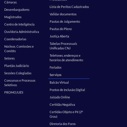
Câmaras
Lista de Peritos Cadastrados
Desembargadores
Validar documentos
Magistrados
Pautas de Julgamento
Centro de Inteligência
Pautas do Pleno
Ouvidoria Administrativa
Justiça Aberta
Coordenadorias
Tabelas Processuais
Núcleos, Comissões e
Unificadas CNJ
Comitês
Telefones, endereços e
Setores
horários de atendimento
Plantão Judiciário
Feriados
Sessões Colegiadas
Serviços
Concursos e Processos
Balcão Virtual
Seletivos
Pontos de Inclusão Digital
PROMOJUES
Juizado Online
Certidão Negativa
Certidão Objeto e Pé (2º
Grau)
Diretoria dos Foros