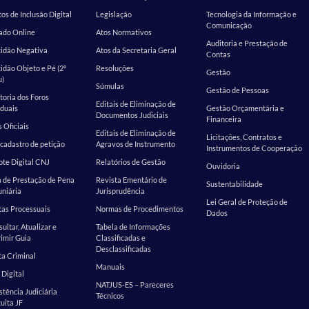
os de Inclusão Digital
Legislação
Tecnologia da Informação e
Comunicação
ado Online
Atos Normativos
Auditoria e Prestação de
tidão Negativa
Atos da Secretaria Geral
Contas
idão Objeto e Pé (2º
Resoluções
Gestão
u)
Súmulas
Gestão de Pessoas
toria dos Foros
Editais de Eliminação de
duais
Gestão Orçamentária e
Documentos Judiciais
Financeira
s Oficiais
Editais de Eliminação de
Licitações, Contratos e
cadastro de petição
Agravos de Instrumento
Instrumentos de Cooperação
te Digital CNJ
Relatórios de Gestão
Ouvidoria
 de Prestação de Pena
Revista Ementário de
Sustentabilidade
niária
Jurisprudência
Lei Geral de Proteção de
as Processuais
Normas de Procedimentos
Dados
ultar, Atualizar e
Tabela de Informações
imir Guia
Classificadas e
Desclassificadas
a Criminal
Manuais
 Digital
NATJUS-ES – Pareceres
stência Judiciária
Técnicos
uita JF