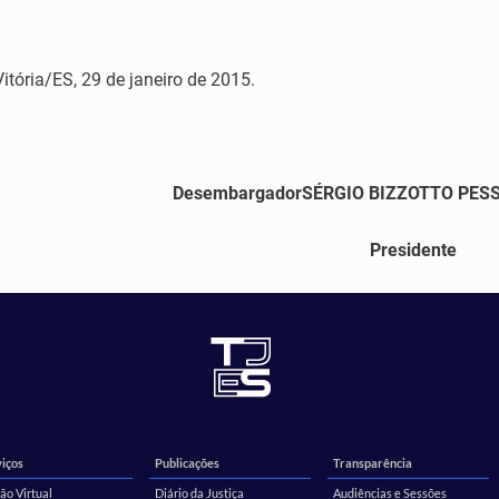
Vitória/ES, 29 de janeiro de 2015.
Desembargador
SÉRGIO BIZZOTTO PES
Presidente
iços
Publicações
Transparência
ão Virtual
Diário da Justiça
Audiências e Sessões