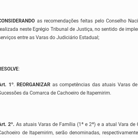
CONSIDERANDO
as recomendações feitas pelo Conselho Nacio
realizada neste Egrégio Tribunal de Justiça, no sentido de impl
serviços entre as Varas do Judiciário Estadual;
RESOLVE
:
Art. 1º
.
REORGANIZAR
as competências das atuais Varas de 
Sucessões da Comarca de Cachoeiro de Itapemirim.
Art. 2º.
As atuais Varas de Família (1ª e 2ª) e a atual Vara d
Cachoeiro de Itapemirim, serão denominadas, respectivamente,