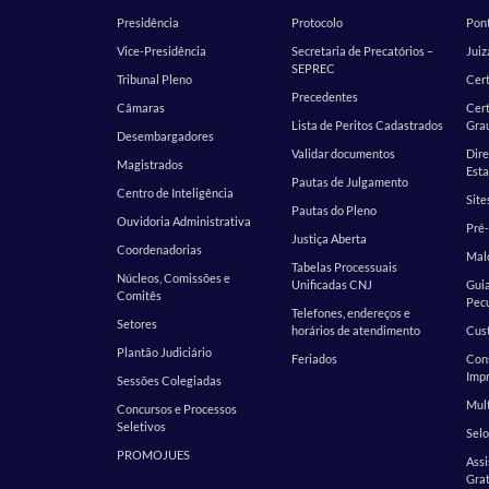
Presidência
Protocolo
Pont
Vice-Presidência
Secretaria de Precatórios –
Juiz
SEPREC
Tribunal Pleno
Cer
Precedentes
Câmaras
Cert
Lista de Peritos Cadastrados
Gra
Desembargadores
Validar documentos
Dire
Magistrados
Esta
Pautas de Julgamento
Centro de Inteligência
Site
Pautas do Pleno
Ouvidoria Administrativa
Pré-
Justiça Aberta
Coordenadorias
Malo
Tabelas Processuais
Núcleos, Comissões e
Unificadas CNJ
Guia
Comitês
Pecu
Telefones, endereços e
Setores
horários de atendimento
Cust
Plantão Judiciário
Feriados
Cons
Impr
Sessões Colegiadas
Mult
Concursos e Processos
Seletivos
Selo
PROMOJUES
Assi
Grat