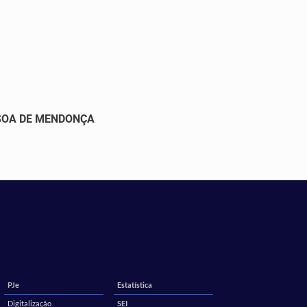
SOA DE MENDONÇA
PJe
Estatística
Digitalização
SEI