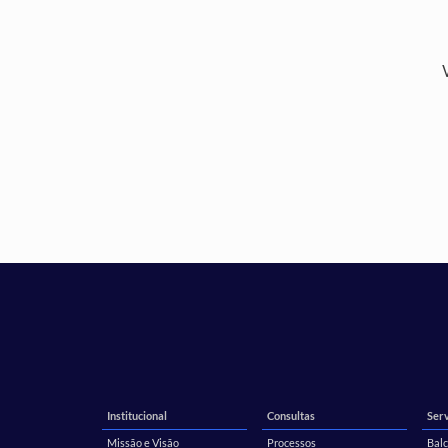
Institucional
Consultas
Serv
Missão e Visão
Processos
Balc