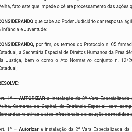
Velha, fato este que impede o célere processamento das ações q
CONSIDERANDO
que cabe ao Poder Judiciário dar resposta ágil,
a Infância e Juventude;
CONSIDERANDO,
por fim, os termos do Protocolo n. 05 firmado
Estadual, a Secretária Especial de Direitos Humanos da Presidên
da Justiça, bem o como o Ato Normativo conjunto n. 12/20
Estadual;
RESOLVE
:
Art. 1º –
AUTORIZAR
a instalação da 2ª Vara Especializada 
Velha, Comarca da Capital, de Entrância Especial, com compe
demandas relativas a atos infracionais e execução de medidas 
Art. 1º –
Autorizar
a instalação da 2ª Vara Especializada da 