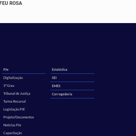
 FEU ROSA
PJe
Estatística
Digitalização
SEI
1º Grau
EMES
Tribunal de Justiça
Corregedoria
Turma Recursal
Legislação PJE
Projeto/Documentos
Notícias PJe
Capacitação