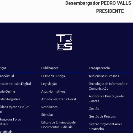
Desembargador PEDRO VALLS
PRESIDENTE
iços
Publicações
Transparência
ão Virtual
Diário da Justiça
Audiências e Sessões
os de Inclusão Digital
Legislação
Tecnologia da Informação e
Comunicação
ado Online
Atos Normativos
Auditoria e Prestação de
tidão Negativa
Atos da Secretaria Geral
Contas
idão Objeto e Pé (2º
Resoluções
Gestão
u)
Súmulas
Gestão de Pessoas
toria dos Foros
Editais de Eliminação de
duais
Gestão Orçamentária e
Documentos Judiciais
Financeira
s Oficiais