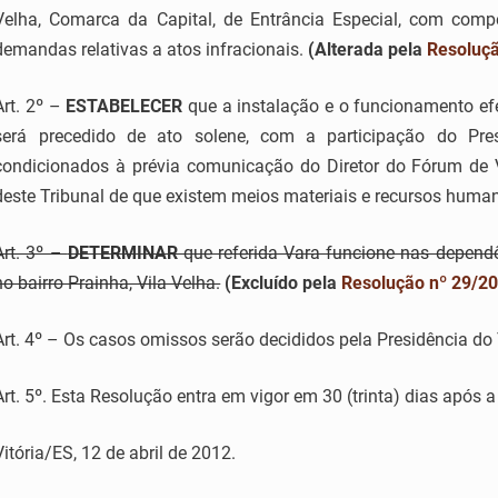
Velha, Comarca da Capital, de Entrância Especial, com compe
demandas relativas a atos infracionais.
(Alterada pela
Resoluçã
Art. 2º –
ESTABELECER
que a instalação e o funcionamento efet
será precedido de ato solene, com a participação do Pres
condicionados à prévia comunicação do Diretor do Fórum de V
deste Tribunal de que existem meios materiais e recursos human
Art. 3º –
DETERMINAR
que referida Vara funcione nas dependê
no bairro Prainha, Vila Velha.
(Excluído pela
Resolução nº 29/2
Art. 4º – Os casos omissos serão decididos pela Presidência do 
Art. 5º. Esta Resolução entra em vigor em 30 (trinta) dias após 
Vitória/ES, 12 de abril de 2012.