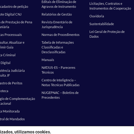
Editais de Eliminação de
Licitações, Contratos e
cadastro de petição
Agravos de Instrumento
Instrumentos de Cooperação
te Digital CNJ
Relatórios de Gestão
Ouvidoria
 de Prestação de Pena
Revista Ementário de
Sustentabilidade
niária
Jurisprudência
Lei Geral de Proteção de
as Processuais
Normas de Procedimentos
Dados
ultar, Atualizar e
Tabela de Informações
imir Guia
Classificadas e
Desclassificadas
a Criminal
Manuais
 Digital
NATJUS-ES – Pareceres
stência Judiciária
Técnicos
uita JF
Centro de Inteligência –
stro de Peritos
Notas Técnicas Publicadas
ioteca
NUGEPNAC – Boletins de
Precedentes
ágio de Complementação
cacional
ta Monitorada
tral de Mandados
izados, utilizamos cookies.