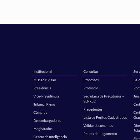
Institucional
Consultas
Serv
Missão e Visão
Processos
Balc
Presidência
Protocolo
Pont
Vice-Presidência
Secretaria de Precatórios –
Juiz
SEPREC
Tribunal Pleno
Cer
Precedentes
Câmaras
Cert
Lista de Peritos Cadastrados
Gra
Desembargadores
Validar documentos
Dire
Magistrados
Esta
Pautas de Julgamento
Centro de Inteligência
Site