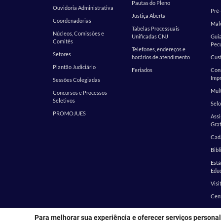
Pautas do Pleno
Ouvidoria Administrativa
Pré-
Justiça Aberta
Coordenadorias
Malo
Tabelas Processuais
Núcleos, Comissões e
Unificadas CNJ
Guia
Comitês
Pecu
Telefones, endereços e
Setores
horários de atendimento
Cust
Plantão Judiciário
Feriados
Cons
Impr
Sessões Colegiadas
Mult
Concursos e Processos
Seletivos
Selo
PROMOJUES
Assi
Grat
Cada
Bibl
Est
Edu
Visi
Cen
Para melhorar sua experiência e oferecer serviços personal