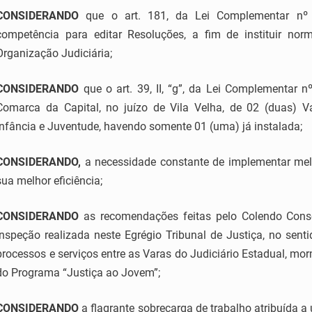
CONSIDERANDO
que o art. 181, da Lei Complementar nº 2
competência para editar Resoluções, a fim de instituir no
Organização Judiciária;
CONSIDERANDO
que o art. 39, II, “g”, da Lei Complementar n
Comarca da Capital, no juízo de Vila Velha, de 02 (duas) 
Infância e Juventude, havendo somente 01 (uma) já instalada;
CONSIDERANDO,
a necessidade constante de implementar melho
sua melhor eficiência;
CONSIDERANDO
as recomendações feitas pelo Colendo Consel
inspeção realizada neste Egrégio Tribunal de Justiça, no sent
processos e serviços entre as Varas do Judiciário Estadual, morm
do Programa “Justiça ao Jovem”;
CONSIDERANDO
a flagrante sobrecarga de trabalho atribuída a