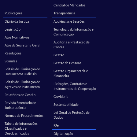
Central de Mandados
Publicações
Transparência
Diário da Justiça
Audiências e Sessões
Legislação
Tecnologia da Informação e
Comunicação
Atos Normativos
Auditoria e Prestação de
Atos da Secretaria Geral
Contas
Resoluções
Gestão
Súmulas
Gestão de Pessoas
Editais de Eliminação de
Gestão Orçamentária e
Documentos Judiciais
Financeira
Editais de Eliminação de
Licitações, Contratos e
Agravos de Instrumento
Instrumentos de Cooperação
Relatórios de Gestão
Ouvidoria
Revista Ementário de
Sustentabilidade
Jurisprudência
Lei Geral de Proteção de
Normas de Procedimentos
Dados
Tabela de Informações
PJe
Classificadas e
Desclassificadas
Digitalização