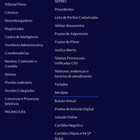
SEPREC
Tribunal Pleno
Precedentes
Câmaras
Lista de Peritos Cadastrados
Desembargadores
Validar documentos
Magistrados
Pautas de Julgamento
Centro de Inteligência
Pautas do Pleno
Ouvidoria Administrativa
Justiça Aberta
Coordenadorias
Tabelas Processuais
Núcleos, Comissões e
Unificadas CNJ
Comitês
Telefones, endereços e
Setores
horários de atendimento
Plantão Judiciário
Feriados
Sessões Colegiadas
Serviços
Concursos e Processos
Balcão Virtual
Seletivos
Pontos de Inclusão Digital
PROMOJUES
Juizado Online
Certidão Negativa
Certidão Objeto e Pé (2º
Grau)