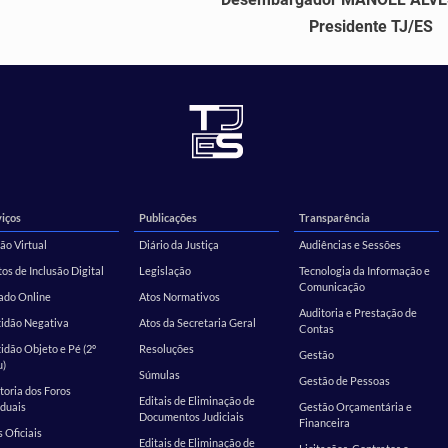
Presidente TJ/ES
iços
Publicações
Transparência
ão Virtual
Diário da Justiça
Audiências e Sessões
os de Inclusão Digital
Legislação
Tecnologia da Informação e
Comunicação
ado Online
Atos Normativos
Auditoria e Prestação de
tidão Negativa
Atos da Secretaria Geral
Contas
idão Objeto e Pé (2º
Resoluções
Gestão
u)
Súmulas
Gestão de Pessoas
toria dos Foros
Editais de Eliminação de
duais
Gestão Orçamentária e
Documentos Judiciais
Financeira
s Oficiais
Editais de Eliminação de