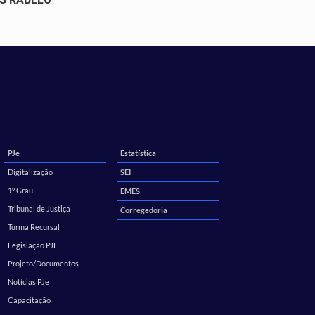
PJe
Estatística
Digitalização
SEI
1º Grau
EMES
Tribunal de Justiça
Corregedoria
Turma Recursal
Legislação PJE
Projeto/Documentos
Notícias PJe
Capacitação