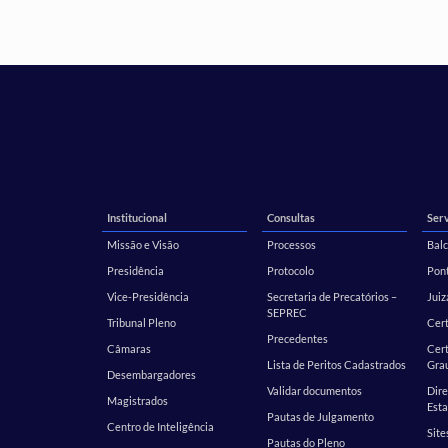
Institucional
Consultas
Serv
Missão e Visão
Processos
Balc
Presidência
Protocolo
Pont
Vice-Presidência
Secretaria de Precatórios –
Juiz
SEPREC
Tribunal Pleno
Cer
Precedentes
Câmaras
Cert
Lista de Peritos Cadastrados
Gra
Desembargadores
Validar documentos
Dire
Magistrados
Esta
Pautas de Julgamento
Centro de Inteligência
Site
Pautas do Pleno