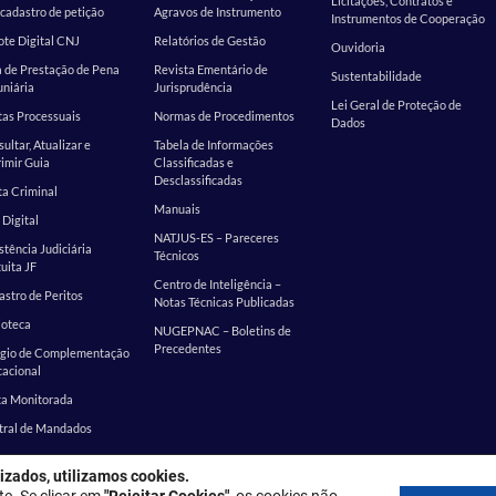
Licitações, Contratos e
cadastro de petição
Agravos de Instrumento
Instrumentos de Cooperação
te Digital CNJ
Relatórios de Gestão
Ouvidoria
 de Prestação de Pena
Revista Ementário de
Sustentabilidade
niária
Jurisprudência
Lei Geral de Proteção de
as Processuais
Normas de Procedimentos
Dados
ultar, Atualizar e
Tabela de Informações
imir Guia
Classificadas e
Desclassificadas
a Criminal
Manuais
 Digital
NATJUS-ES – Pareceres
stência Judiciária
Técnicos
uita JF
Centro de Inteligência –
stro de Peritos
Notas Técnicas Publicadas
ioteca
NUGEPNAC – Boletins de
Precedentes
ágio de Complementação
cacional
ta Monitorada
tral de Mandados
izados, utilizamos cookies.
: Rua Desembargador Homero Mafra, 60 - Enseada do Suá, Vitória - ES, 