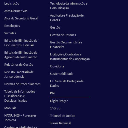
Legislação
Tecnologia da Informação e
Comunicação
Atos Normativos
Auditoria e Prestação de
Atos da Secretaria Geral
Contas
Resoluções
Gestão
Súmulas
Gestão de Pessoas
Editais de Eliminação de
Gestão Orçamentária e
Documentos Judiciais
Financeira
Editais de Eliminação de
Licitações, Contratos e
Agravos de Instrumento
Instrumentos de Cooperação
Relatórios de Gestão
Ouvidoria
Revista Ementário de
Sustentabilidade
Jurisprudência
Lei Geral de Proteção de
Normas de Procedimentos
Dados
Tabela de Informações
PJe
Classificadas e
Desclassificadas
Digitalização
Manuais
1º Grau
NATJUS-ES – Pareceres
Tribunal de Justiça
Técnicos
Turma Recursal
Centro de Inteligência –