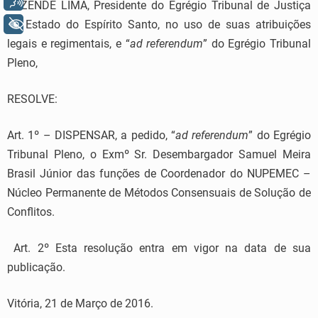
Voz
REZENDE LIMA, Presidente do Egrégio Tribunal de Justiça
+ Acessibilidade
do Estado do Espírito Santo, no uso de suas atribuições
legais e regimentais, e “
ad referendum
” do Egrégio Tribunal
Pleno,
RESOLVE:
Art. 1º – DISPENSAR, a pedido, “
ad referendum
” do Egrégio
Tribunal Pleno, o Exmº Sr. Desembargador Samuel Meira
Brasil Júnior das funções de Coordenador do NUPEMEC –
Núcleo Permanente de Métodos Consensuais de Solução de
Conflitos.
Art. 2º Esta resolução entra em vigor na data de sua
publicação.
Vitória, 21 de Março de 2016.