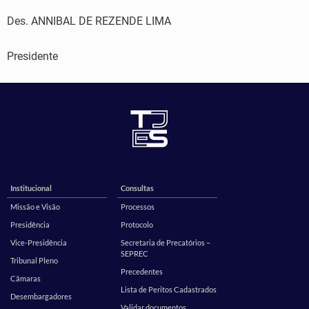
Des. ANNIBAL DE REZENDE LIMA
Presidente
Institucional
Consultas
Missão e Visão
Processos
Presidência
Protocolo
Vice-Presidência
Secretaria de Precatórios –
SEPREC
Tribunal Pleno
Precedentes
Câmaras
Lista de Peritos Cadastrados
Desembargadores
Validar documentos