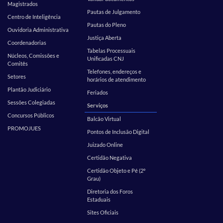
Magistrados
Pautas de Julgamento
Centro de Inteligência
Pautas do Pleno
Ouvidoria Administrativa
Justiça Aberta
Coordenadorias
Tabelas Processuais
Núcleos, Comissões e
Unificadas CNJ
Comitês
Telefones, endereços e
Setores
horários de atendimento
Plantão Judiciário
Feriados
Sessões Colegiadas
Serviços
Concursos Públicos
Balcão Virtual
PROMOJUES
Pontos de Inclusão Digital
Juizado Online
Certidão Negativa
Certidão Objeto e Pé (2º
Grau)
Diretoria dos Foros
Estaduais
Sites Oficiais